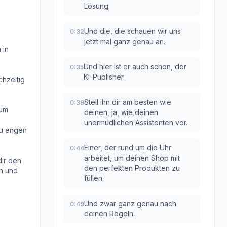
Lösung.
Und die, die schauen wir uns
0:32
jetzt mal ganz genau an.
 in
Und hier ist er auch schon, der
0:35
KI-Publisher.
chzeitig
Stell ihn dir am besten wie
0:39
zum
deinen, ja, wie deinen
unermüdlichen Assistenten vor.
zu engen
Einer, der rund um die Uhr
0:44
arbeitet, um deinen Shop mit
dir den
den perfekten Produkten zu
en und
füllen.
Und zwar ganz genau nach
0:49
deinen Regeln.