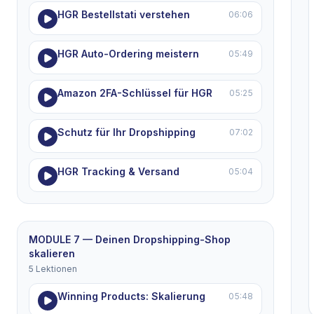
HGR Bestellstati verstehen
06:06
HGR Auto-Ordering meistern
05:49
Amazon 2FA-Schlüssel für HGR
05:25
Schutz für Ihr Dropshipping
07:02
HGR Tracking & Versand
05:04
MODULE 7 — Deinen Dropshipping-Shop
skalieren
5 Lektionen
Winning Products: Skalierung
05:48