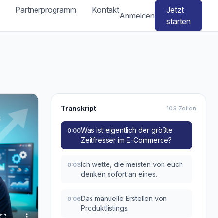
Partnerprogramm
Kontakt
Jetzt
Anmelden
starten
Transkript
103 Zeilen
Was ist eigentlich der größte
0:00
Zeitfresser im E-Commerce?
Ich wette, die meisten von euch
0:03
denken sofort an eines.
Das manuelle Erstellen von
0:06
Produktlistings.