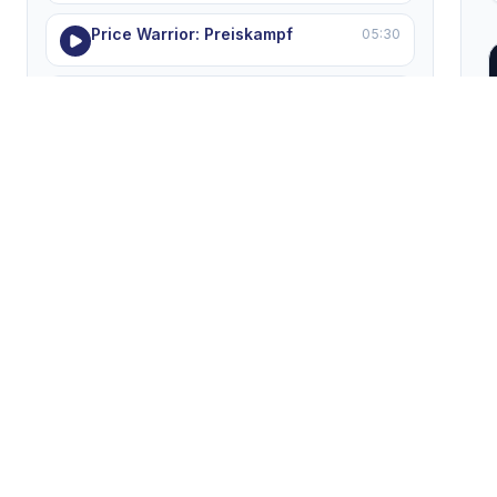
Price Warrior: Preiskampf
05:30
Der VeRO Checker für eBay
05:18
HGR: Private Lieferanten
07:05
Dropshipping-Fehler vermeiden
06:31
MODULE 8 — Support, Hilfe & Fehlerbehebung
5 Lektionen
HGR Support optimal nutzen
05:30
"Ausstehend"-Fehler beheben
06:45