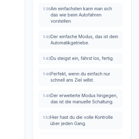
Am einfachsten kann man sich
1:36
das wie beim Autofahren
vorstellen.
Der einfache Modus, das ist dein
1:40
Automatikgetriebe.
Du steigst ein, fährst los, fertig.
1:43
Perfekt, wenn du einfach nur
1:46
schnell ans Ziel willst.
Der erweiterte Modus hingegen,
1:49
das ist die manuelle Schaltung.
Hier hast du die volle Kontrolle
1:53
über jeden Gang.
Für absolute Präzision.