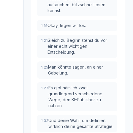
auftauchen, blitzschnell lösen
kannst.
Okay, legen wir los.
1:19
Gleich zu Beginn stehst du vor
1:21
einer echt wichtigen
Entscheidung.
Man könnte sagen, an einer
1:25
Gabelung.
Es gibt nämlich zwei
1:27
grundlegend verschiedene
Wege, den KI-Publisher zu
nutzen.
Und deine Wahl, die definiert
1:32
wirklich deine gesamte Strategie.