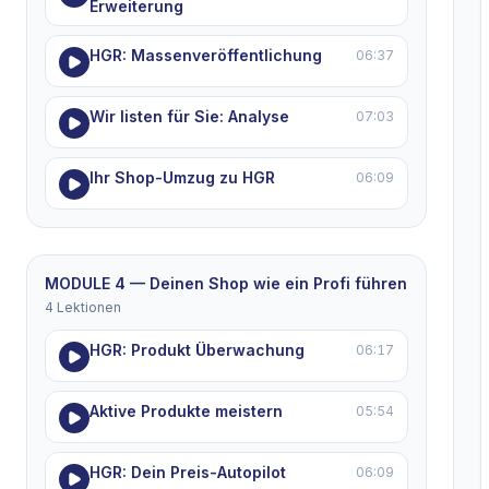
Erweiterung
HGR: Massenveröffentlichung
06:37
Wir listen für Sie: Analyse
07:03
Ihr Shop-Umzug zu HGR
06:09
MODULE 4 — Deinen Shop wie ein Profi führen
4 Lektionen
HGR: Produkt Überwachung
06:17
Aktive Produkte meistern
05:54
HGR: Dein Preis-Autopilot
06:09