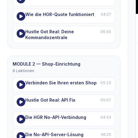
Wie die HGR-Quote funktioniert
04:27
Hustle Got Real: Deine
06:44
Kommandozentrale
MODULE 2 — Shop-Einrichtung
6 Lektionen
Verbinden Sie Ihren ersten Shop
05:10
Hustle Got Real: API Fix
05:07
Die HGR No-API-Verbindung
04:33
Die No-API-Server-Lösung
06:25