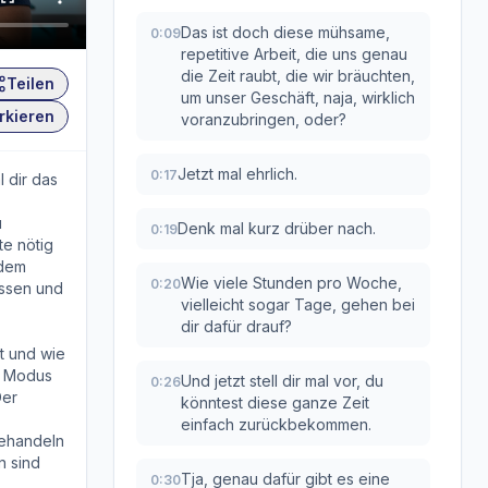
Das ist doch diese mühsame,
0:09
repetitive Arbeit, die uns genau
die Zeit raubt, die wir bräuchten,
Teilen
um unser Geschäft, naja, wirklich
rkieren
voranzubringen, oder?
Jetzt mal ehrlich.
0:17
l dir das
u
Denk mal kurz drüber nach.
0:19
te nötig
 dem
Wie viele Stunden pro Woche,
0:20
assen und
vielleicht sogar Tage, gehen bei
dir dafür drauf?
rt und wie
he Modus
Und jetzt stell dir mal vor, du
0:26
Der
könntest diese ganze Zeit
einfach zurückbekommen.
behandeln
n sind
Tja, genau dafür gibt es eine
0:30