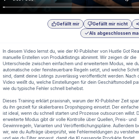
Gefällt mir
Gefällt mir nicht
Als abgeschlossen ma
In diesem Video lernst du, wie der KI-Publisher von Hustle Got Rea
manuelle Erstellen von Produktlistings abnimmt. Wir zeigen dir die
Unterschiede zwischen einfachem und erweitertem Modus, wie d
automatische oder feinsteuerbare Regeln setzt, und welche Schrit
sind, damit deine Listings zuverlässig veröffentlicht werden. Nach
Video weißt du, welche Einstellungen für dein Geschäftsmodell p
wie du typische Fehler schnell behebst.
Dieses Training erklärt praxisnah, warum der KI-Publisher Zeit spa
du ihn gezielt für skalierbares Dropshipping einsetzt. Der einfac
ist ideal, wenn du schnell starten und Prozesse outsourcen willst. 
erweiterte Modus gibt dir volle Kontrolle über Quellen, Preis- und
Gewinnregeln, Varianten und Veröffentlichungspläne. Außerdem 
wir, wie du Aufträge überprüfst, wie Fehlermeldungen zu verstehe
und wie du Filter anpasst, damit die KI passende Produkte findet.