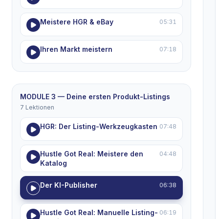
Meistere HGR & eBay
05:31
Ihren Markt meistern
07:18
MODULE 3 — Deine ersten Produkt-Listings
7 Lektionen
HGR: Der Listing-Werkzeugkasten
07:48
Hustle Got Real: Meistere den
04:48
Katalog
Der KI-Publisher
06:38
Hustle Got Real: Manuelle Listing-
06:19