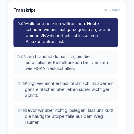
Transkript
88 Zeilen
Hallo und herzlich willkommen. Heute
0:00
schauen wir uns mal ganz genau an, wie du
deinen 2FA-Sicherheitsschlüssel von
Amazon bekommst.
Den brauchst du nämlich, um die
0:08
automatische Bestellfunktion bei Diensten
wie HGAA freizuschalten.
Klingt vielleicht erstmal technisch, ist aber ein
0:13
ganz einfacher, aber eben super wichtiger
Schritt.
Bevor wir aber richtig loslegen, lass uns kurz
0:19
die häufigste Stolperfalle aus dem Weg
räumen.