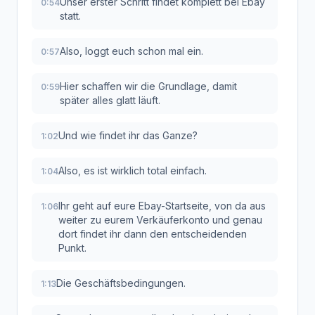
Unser erster Schritt findet komplett bei Ebay
0:54
statt.
Also, loggt euch schon mal ein.
0:57
Hier schaffen wir die Grundlage, damit
0:59
später alles glatt läuft.
Und wie findet ihr das Ganze?
1:02
Also, es ist wirklich total einfach.
1:04
Ihr geht auf eure Ebay-Startseite, von da aus
1:06
weiter zu eurem Verkäuferkonto und genau
dort findet ihr dann den entscheidenden
Punkt.
Die Geschäftsbedingungen.
1:13