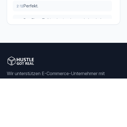
Perfekt.
2:12
Der Ebay-Teil ist damit schon mal abgehakt.
2:13
Super gemacht.
2:15
Jetzt wechseln wir rüber zu Hustle Got Real.
2:16
Wir müssen die beiden ja noch miteinander
2:19
bekannt machen und schauen, wie wir die
Wir unterstützen E-Commerce-Unternehmer mit
eben erstellten Regeln dort verbinden.
intelligenten Dropshipping-Lösungen.
Dann spielt endlich alles perfekt zusammen.
2:24
Anmelden
Jetzt starten
So, und jetzt wird's spannend, denn in HGR
2:26
habt ihr quasi die Wahl.
Funktionen
Ihr habt zwei Möglichkeiten.
2:31