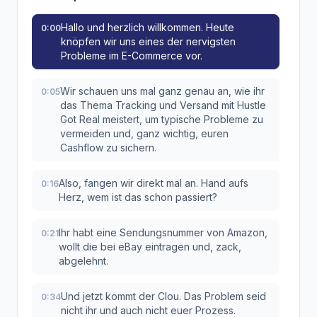
Hallo und herzlich willkommen. Heute
0:00
knöpfen wir uns eines der nervigsten
Probleme im E-Commerce vor.
Wir schauen uns mal ganz genau an, wie ihr
0:05
das Thema Tracking und Versand mit Hustle
Got Real meistert, um typische Probleme zu
vermeiden und, ganz wichtig, euren
Cashflow zu sichern.
Also, fangen wir direkt mal an. Hand aufs
0:16
Herz, wem ist das schon passiert?
Ihr habt eine Sendungsnummer von Amazon,
0:21
wollt die bei eBay eintragen und, zack,
abgelehnt.
Und jetzt kommt der Clou. Das Problem seid
0:34
nicht ihr und auch nicht euer Prozess.