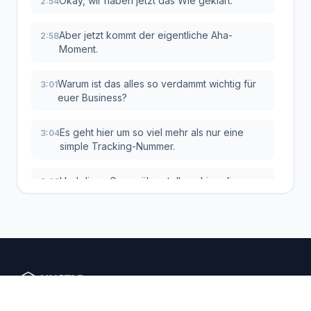
Okay, wir haben jetzt das Wie geklärt.
2:54
Aber jetzt kommt der eigentliche Aha-
2:58
Moment.
Warum ist das alles so verdammt wichtig für
3:01
euer Business?
Es geht hier um so viel mehr als nur eine
3:04
simple Tracking-Nummer.
Und diese Gegenüberstellung hier, die
3:09
zeigt's ganz deutlich.
Auf der linken Seite ein unterstützter
3:13
Anbieter.
Ebay kann die Zustellung nachvollziehen.
3:16