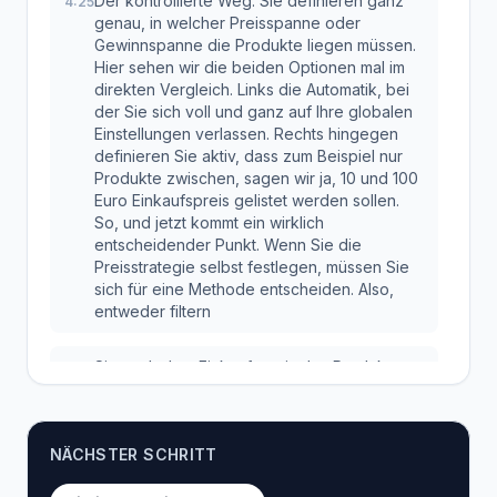
Der kontrollierte Weg. Sie definieren ganz
4:25
genau, in welcher Preisspanne oder
Gewinnspanne die Produkte liegen müssen.
Hier sehen wir die beiden Optionen mal im
direkten Vergleich. Links die Automatik, bei
der Sie sich voll und ganz auf Ihre globalen
Einstellungen verlassen. Rechts hingegen
definieren Sie aktiv, dass zum Beispiel nur
Produkte zwischen, sagen wir ja, 10 und 100
Euro Einkaufspreis gelistet werden sollen.
So, und jetzt kommt ein wirklich
entscheidender Punkt. Wenn Sie die
Preisstrategie selbst festlegen, müssen Sie
sich für eine Methode entscheiden. Also,
entweder filtern
Sie nach dem Einkaufspreis des Produkts
4:59
oder nach dem erwarteten Gewinn. Beides
gleichzeitig festzulegen, das geht nicht. Das
ist eine wichtige Regel, um einfach Konflikte
NÄCHSTER SCHRITT
in der Logik zu vermeiden.