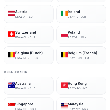
Austria
Ireland
EBAY-AT
·
EUR
EBAY-IE
·
EUR
Switzerland
Poland
EBAY-CH
·
CHF
EBAY-PL
·
PLN
Belgium (Dutch)
Belgium (French)
EBAY-NLBE
·
EUR
EBAY-FRBE
·
EUR
ASIEN-PAZIFIK
Australia
Hong Kong
EBAY-AU
·
AUD
EBAY-HK
·
HKD
Singapore
Malaysia
EBAY-SG
·
SGD
EBAY-MY
·
MYR