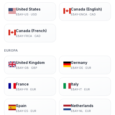
United States
Canada (English)
EBAY-US
·
USD
EBAY-ENCA
·
CAD
Canada (French)
EBAY-FRCA
·
CAD
EUROPA
United Kingdom
Germany
EBAY-GB
·
GBP
EBAY-DE
·
EUR
France
Italy
EBAY-FR
·
EUR
EBAY-IT
·
EUR
Spain
Netherlands
EBAY-ES
·
EUR
EBAY-NL
·
EUR