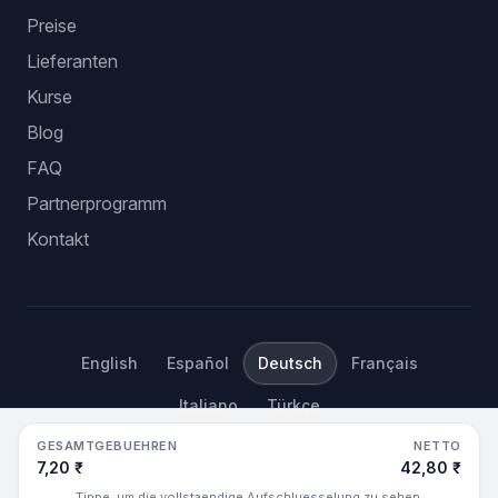
Preise
Lieferanten
Kurse
Blog
FAQ
Partnerprogramm
Kontakt
English
Español
Deutsch
Français
Italiano
Türkçe
GESAMTGEBUEHREN
NETTO
©
2026
Hustle Got Real.
Alle Rechte vorbehalten.
7,20 ₹
42,80 ₹
Tippe, um die vollstaendige Aufschluesselung zu sehen.