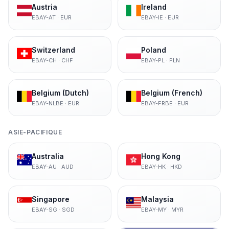
Austria
Ireland
EBAY-AT
·
EUR
EBAY-IE
·
EUR
Switzerland
Poland
EBAY-CH
·
CHF
EBAY-PL
·
PLN
Belgium (Dutch)
Belgium (French)
EBAY-NLBE
·
EUR
EBAY-FRBE
·
EUR
ASIE-PACIFIQUE
Australia
Hong Kong
EBAY-AU
·
AUD
EBAY-HK
·
HKD
Singapore
Malaysia
EBAY-SG
·
SGD
EBAY-MY
·
MYR