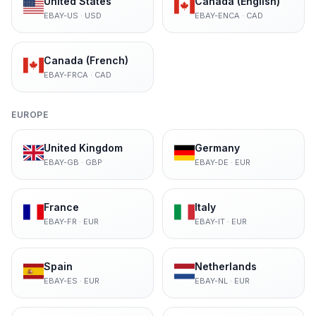
United States
Canada (English)
EBAY-US
·
USD
EBAY-ENCA
·
CAD
Canada (French)
EBAY-FRCA
·
CAD
EUROPE
United Kingdom
Germany
EBAY-GB
·
GBP
EBAY-DE
·
EUR
France
Italy
EBAY-FR
·
EUR
EBAY-IT
·
EUR
Spain
Netherlands
EBAY-ES
·
EUR
EBAY-NL
·
EUR