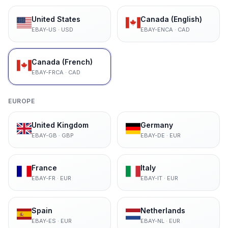
United States
Canada (English)
EBAY-US
·
USD
EBAY-ENCA
·
CAD
Canada (French)
EBAY-FRCA
·
CAD
EUROPE
United Kingdom
Germany
EBAY-GB
·
GBP
EBAY-DE
·
EUR
France
Italy
EBAY-FR
·
EUR
EBAY-IT
·
EUR
Spain
Netherlands
EBAY-ES
·
EUR
EBAY-NL
·
EUR