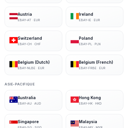
Austria
Ireland
EBAY-AT
·
EUR
EBAY-IE
·
EUR
Switzerland
Poland
EBAY-CH
·
CHF
EBAY-PL
·
PLN
Belgium (Dutch)
Belgium (French)
EBAY-NLBE
·
EUR
EBAY-FRBE
·
EUR
ASIE-PACIFIQUE
Australia
Hong Kong
EBAY-AU
·
AUD
EBAY-HK
·
HKD
Singapore
Malaysia
EBAY-SG
·
SGD
EBAY-MY
·
MYR