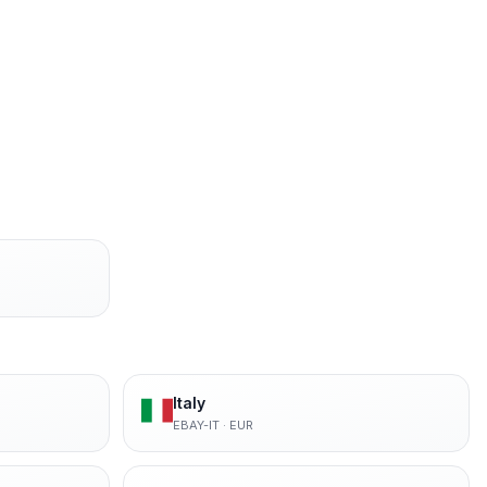
Italy
EBAY-IT
·
EUR