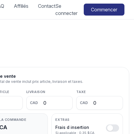
AQ
Affiliés
Contact
Se
Commencer
connecter
e vente
al de vente inclut prix article, livraison et taxes.
TICLE
LIVRAISON
TAXE
CAD
CAD
 LA COMMANDE
EXTRAS
$CA
Frais d insertion
Si applicable : 0,35 $CA