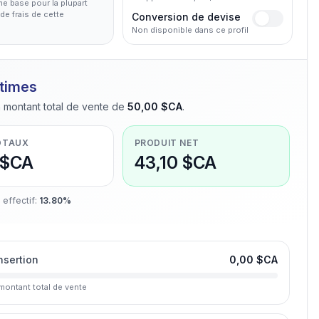
me base pour la plupart
de frais de cette
Conversion de devise
Non disponible dans ce profil
stimes
 montant total de vente de
50,00 $CA
.
OTAUX
PRODUIT NET
 $CA
43,10 $CA
 effectif
:
13.80%
insertion
0,00 $CA
montant total de vente