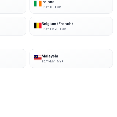
Ireland
EBAY-IE
·
EUR
Belgium (French)
EBAY-FRBE
·
EUR
Malaysia
EBAY-MY
·
MYR