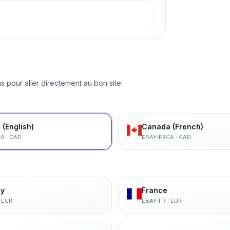
s pour aller directement au bon site.
(English)
Canada (French)
CA
·
CAD
EBAY-FRCA
·
CAD
y
France
·
EUR
EBAY-FR
·
EUR