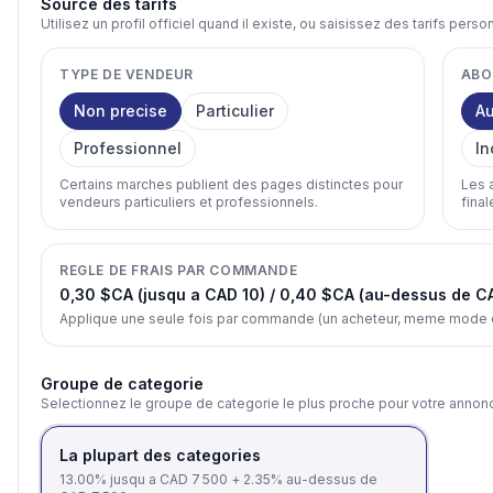
Source des tarifs
Utilisez un profil officiel quand il existe, ou saisissez des tarifs perso
TYPE DE VENDEUR
ABO
Non precise
Particulier
A
Professionnel
In
Certains marches publient des pages distinctes pour
Les 
vendeurs particuliers et professionnels.
final
REGLE DE FRAIS PAR COMMANDE
0,30 $CA (jusqu a CAD 10) / 0,40 $CA (au-dessus de C
Applique une seule fois par commande (un acheteur, meme mode de
Groupe de categorie
Selectionnez le groupe de categorie le plus proche pour votre annon
La plupart des categories
13.00% jusqu a CAD 7 500 + 2.35% au-dessus de