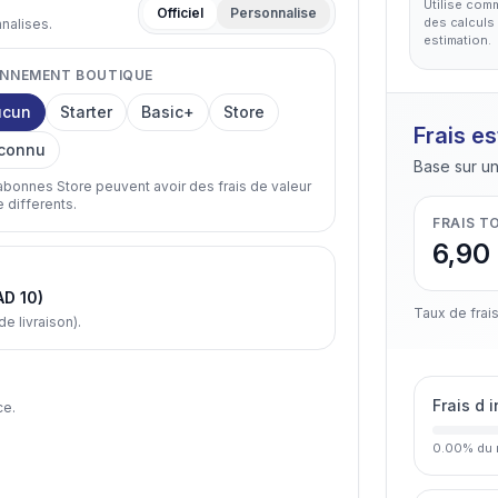
Utilise com
Officiel
Personnalise
des calculs 
nnalises.
estimation.
NNEMENT BOUTIQUE
ucun
Starter
Basic+
Store
Frais e
connu
Base sur un
abonnes Store peuvent avoir des frais de valeur
e differents.
FRAIS T
6,90
AD 10)
Taux de frais
 livraison).
Frais d 
ce.
0.00
%
du 