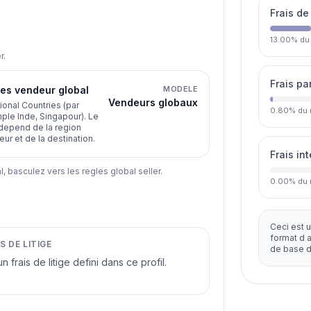
Frais de
13.00
%
du
r.
Frais p
es vendeur global
MODELE
Vendeurs globaux
ional Countries (par
0.80
%
du 
le Inde, Singapour). Le
depend de la region
ur et de la destination.
Frais in
, basculez vers les regles global seller.
0.00
%
du 
Ceci est u
format d 
S DE LITIGE
de base d
n frais de litige defini dans ce profil.