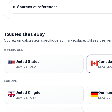
Sources et references
Tous les sites eBay
Ouvrez un calculateur specifique au marketplace. Utilisez ces lien
AMERIQUES
United States
Canada 
EBAY-US
·
USD
EBAY-EN
EUROPE
United Kingdom
German
EBAY-GB
·
GBP
EBAY-DE