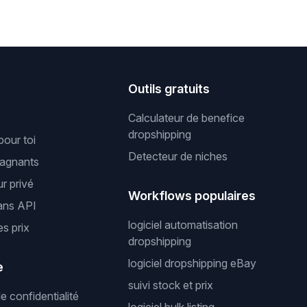
s
Outils gratuits
Calculateur de benefice
dropshipping
pour toi
Detecteur de niches
gagnants
r privé
Workflows populaires
ans API
logiciel automatisation
es prix
dropshipping
logiciel dropshipping eBay
e
suivi stock et prix
de confidentialité