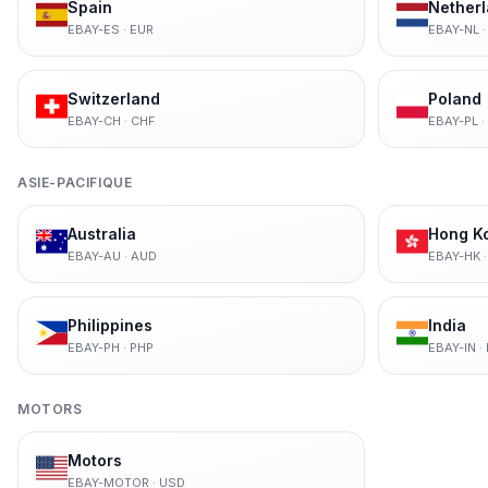
Spain
Nether
EBAY-ES
·
EUR
EBAY-NL
Switzerland
Poland
EBAY-CH
·
CHF
EBAY-PL
·
ASIE-PACIFIQUE
Australia
Hong K
EBAY-AU
·
AUD
EBAY-HK
Philippines
India
EBAY-PH
·
PHP
EBAY-IN
·
MOTORS
Motors
EBAY-MOTOR
·
USD