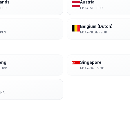
lands
Austria
·
EUR
EBAY-AT
·
EUR
Belgium (Dutch)
PLN
EBAY-NLBE
·
EUR
ong
Singapore
·
HKD
EBAY-SG
·
SGD
INR