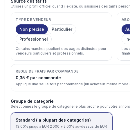
Source des tarifs
Utilisez un profil officiel quand il existe, ou saisissez des tarifs perso
TYPE DE VENDEUR
ABO
Non precise
Particulier
A
Professionnel
In
Certains marches publient des pages distinctes pour
Les 
vendeurs particuliers et professionnels.
final
REGLE DE FRAIS PAR COMMANDE
0,35 € par commande
Applique une seule fois par commande (un acheteur, meme mode de
Groupe de categorie
Selectionnez le groupe de categorie le plus proche pour votre annon
Standard (la plupart des categories)
13.00% jusqu a EUR 2 000 + 2.00% au-dessus de EUR