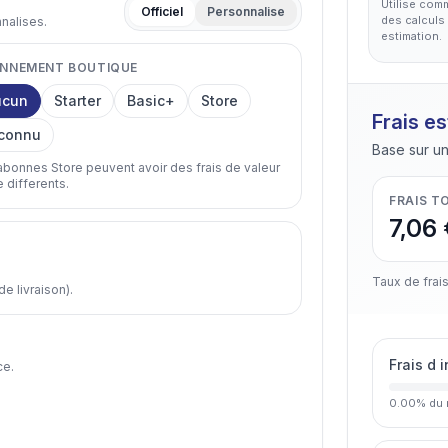
Utilise com
Officiel
Personnalise
des calculs 
nnalises.
estimation.
NNEMENT BOUTIQUE
ucun
Starter
Basic+
Store
Frais e
connu
Base sur un
abonnes Store peuvent avoir des frais de valeur
e differents.
FRAIS T
7,06 
Taux de frais
 livraison).
Frais d 
ce.
0.00
%
du 