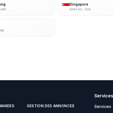
ong
Singapore
·
HKD
EBAY-SG
·
SGD
INR
Service
MANDES
GESTION DES ANNONCES
Services