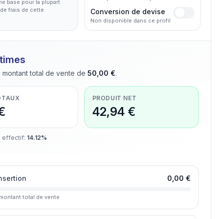
me base pour la plupart
de frais de cette
Conversion de devise
Non disponible dans ce profil
stimes
 montant total de vente de
50,00 €
.
OTAUX
PRODUIT NET
€
42,94 €
 effectif
:
14.12%
insertion
0,00 €
montant total de vente