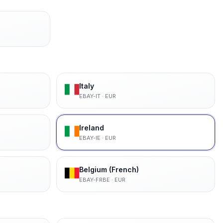
Italy
EBAY-IT
·
EUR
Ireland
EBAY-IE
·
EUR
Belgium (French)
EBAY-FRBE
·
EUR