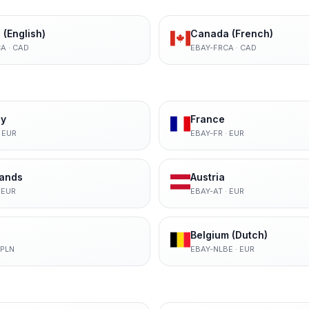
(English)
Canada (French)
CA
·
CAD
EBAY-FRCA
·
CAD
y
France
·
EUR
EBAY-FR
·
EUR
lands
Austria
·
EUR
EBAY-AT
·
EUR
Belgium (Dutch)
PLN
EBAY-NLBE
·
EUR