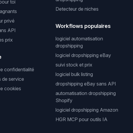
pour toi
Detecteur de niches
gagnants
r privé
Workflows populaires
ans API
logiciel automatisation
es prix
dropshipping
logiciel dropshipping eBay
e
suivi stock et prix
de confidentialité
logiciel bulk listing
s de service
dropshipping eBay sans API
de cookies
automatisation dropshipping
Shopify
logiciel dropshipping Amazon
HGR MCP pour outils IA