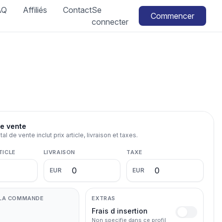
AQ
Affiliés
Contact
Se
Commencer
connecter
e vente
al de vente inclut prix article, livraison et taxes.
TICLE
LIVRAISON
TAXE
EUR
EUR
 LA COMMANDE
EXTRAS
Frais d insertion
Non specifie dans ce profil