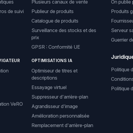
tiques
Plusieurs canaux de vente
On publie 
os de suivi
Publieur de produits
Produits 
Catalogue de produits
Fournisseu
Surveillance des stocks et des
Serveur s
prix
Guerrier d
GPSR : Conformité UE
Juridiqu
VIGATEUR
OPTIMISATIONS IA
Politique 
tion
Optimiseur de titres et
descriptions
Condition
Essayage virtuel
Politique 
Suppresseur d'arrière-plan
cation VeRO
Agrandisseur d'image
Amélioration personnalisée
Remplacement d'arrière-plan