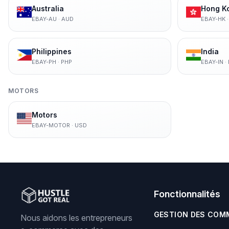
Australia
Hong K
EBAY-AU
·
AUD
EBAY-HK
Philippines
India
EBAY-PH
·
PHP
EBAY-IN
·
MOTORS
Motors
EBAY-MOTOR
·
USD
Fonctionnalités
GESTION DES COM
Nous aidons les entrepreneurs