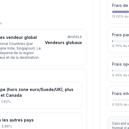
Frais de
13.00
%
du
r.
Frais p
es vendeur global
MODELE
Vendeurs globaux
ional Countries (par
0.70
%
du 
le Inde, Singapour). Le
depend de la region
ur et de la destination.
Frais op
0.42
%
du 
pe (hors zone euro/Suede/UK), plus
Frais in
 et Canada
:
1.92%
0.00
%
du 
 les autres pays
Ceci est u
:
3.96%
format d 