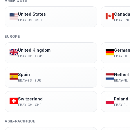
AMERIQUES
United States
Canada 
EBAY-US
·
USD
EBAY-EN
EUROPE
United Kingdom
German
EBAY-GB
·
GBP
EBAY-DE
Spain
Nether
EBAY-ES
·
EUR
EBAY-NL
Switzerland
Poland
EBAY-CH
·
CHF
EBAY-PL
·
ASIE-PACIFIQUE