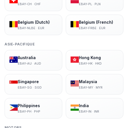
EBAY-CH
·
CHF
EBAY-PL
·
PLN
Belgium (Dutch)
Belgium (French)
EBAY-NLBE
·
EUR
EBAY-FRBE
·
EUR
ASIE-PACIFIQUE
Australia
Hong Kong
EBAY-AU
·
AUD
EBAY-HK
·
HKD
Singapore
Malaysia
EBAY-SG
·
SGD
EBAY-MY
·
MYR
Philippines
India
EBAY-PH
·
PHP
EBAY-IN
·
INR
MOTORS