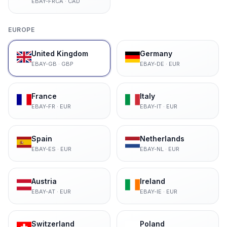
EBAY-FRCA
·
CAD
EUROPE
United Kingdom
Germany
EBAY-GB
·
GBP
EBAY-DE
·
EUR
France
Italy
EBAY-FR
·
EUR
EBAY-IT
·
EUR
Spain
Netherlands
EBAY-ES
·
EUR
EBAY-NL
·
EUR
Austria
Ireland
EBAY-AT
·
EUR
EBAY-IE
·
EUR
Switzerland
Poland