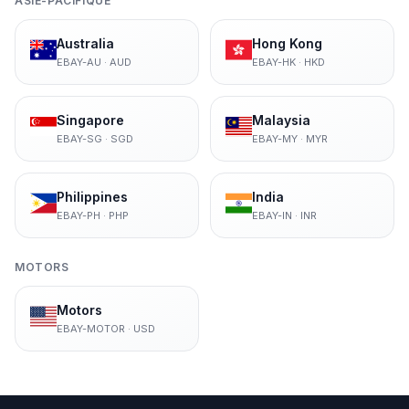
ASIE-PACIFIQUE
Australia
Hong Kong
EBAY-AU
·
AUD
EBAY-HK
·
HKD
Singapore
Malaysia
EBAY-SG
·
SGD
EBAY-MY
·
MYR
Philippines
India
EBAY-PH
·
PHP
EBAY-IN
·
INR
MOTORS
Motors
EBAY-MOTOR
·
USD