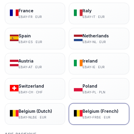
France
Italy
EBAY-FR
·
EUR
EBAY-IT
·
EUR
Spain
Netherlands
EBAY-ES
·
EUR
EBAY-NL
·
EUR
Austria
Ireland
EBAY-AT
·
EUR
EBAY-IE
·
EUR
Switzerland
Poland
EBAY-CH
·
CHF
EBAY-PL
·
PLN
Belgium (Dutch)
Belgium (French)
EBAY-NLBE
·
EUR
EBAY-FRBE
·
EUR