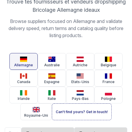
Trouve tes fournisseurs et vendeurs dropshipping
Bricolage Allemagne ideaux
Browse suppliers focused on Allemagne and validate
delivery speed, return terms and catalog quality before
listing products.
Allemagne
Australie
Autriche
Belgique
Canada
Espagne
Etats-Unis
France
Irlande
Italie
Pays-Bas
Pologne
Can't find yours? Get in touch!
Royaume-Uni