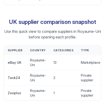
UK supplier comparison snapshot
Use this quick view to compare suppliers in Royaume-Uni
before opening each profile.
SUPPLIER
COUNTRY
CATEGORIES
TYPE
Royaume-
eBay UK
13
Marketplace
Uni
Royaume-
Private
Tack24
2
Uni
supplier
Royaume-
Private
Zooplus
1
Uni
supplier