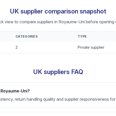
UK supplier comparison snapshot
ick view to compare suppliers in Royaume-Uni before opening e
CATEGORIES
TYPE
2
Private supplier
UK suppliers FAQ
or Royaume-Uni?
nsistency, return handling quality and supplier responsiveness