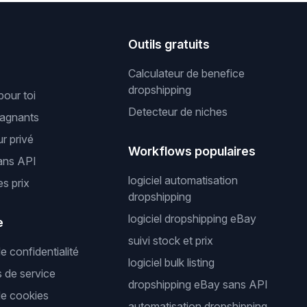
s
Outils gratuits
Calculateur de benefice
dropshipping
pour toi
Detecteur de niches
gagnants
r privé
Workflows populaires
ans API
logiciel automatisation
es prix
dropshipping
logiciel dropshipping eBay
e
suivi stock et prix
de confidentialité
logiciel bulk listing
s de service
dropshipping eBay sans API
de cookies
automatisation dropshipping