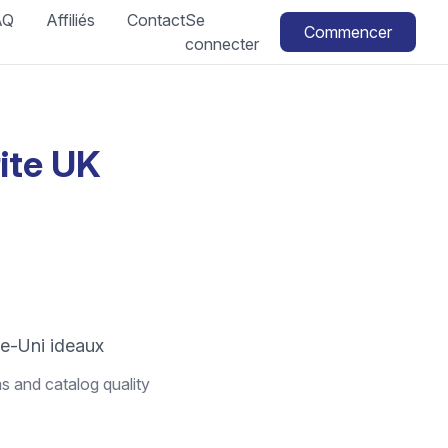
AQ
Affiliés
Contact
Se
Commencer
connecter
ite UK
me-Uni ideaux
s and catalog quality