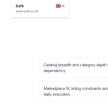
Safe
UK
www.safe.co.uk
Catalog breadth and category depth
dependency.
Marketplace fit, listing constraints an
daily execution.