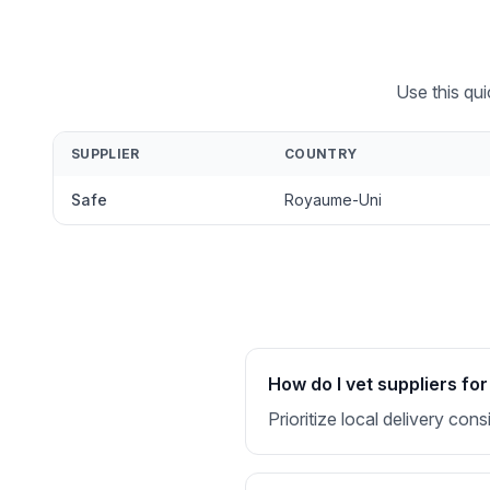
Use this qu
SUPPLIER
COUNTRY
Safe
Royaume-Uni
How do I vet suppliers f
Prioritize local delivery co