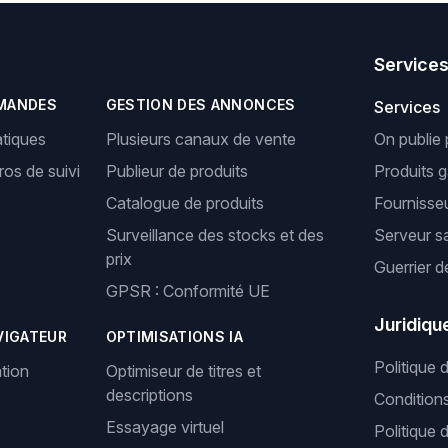
Service
MANDES
GESTION DES ANNONCES
Services
tiques
Plusieurs canaux de vente
On publie 
os de suivi
Publieur de produits
Produits 
Catalogue de produits
Fournisseu
Surveillance des stocks et des
Serveur s
prix
Guerrier d
GPSR : Conformité UE
Juridiqu
VIGATEUR
OPTIMISATIONS IA
Politique 
tion
Optimiseur de titres et
descriptions
Condition
Essayage virtuel
Politique 