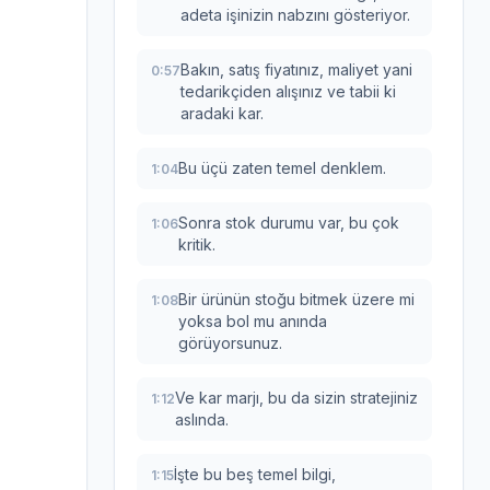
adeta işinizin nabzını gösteriyor.
Bakın, satış fiyatınız, maliyet yani
0:57
tedarikçiden alışınız ve tabii ki
aradaki kar.
Bu üçü zaten temel denklem.
1:04
Sonra stok durumu var, bu çok
1:06
kritik.
Bir ürünün stoğu bitmek üzere mi
1:08
yoksa bol mu anında
görüyorsunuz.
Ve kar marjı, bu da sizin stratejiniz
1:12
aslında.
İşte bu beş temel bilgi,
1:15