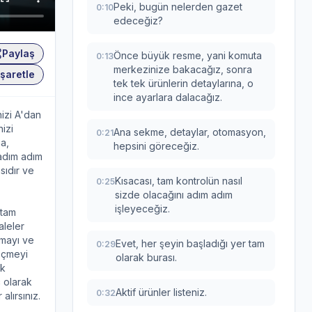
Peki, bugün nelerden gazet
0:10
edeceğiz?
Paylaş
Önce büyük resme, yani komuta
0:13
merkezinize bakacağız, sonra
şaretle
tek tek ürünlerin detaylarına, o
ince ayarlara dalacağız.
izi A'dan
izi
Ana sekme, detaylar, otomasyon,
0:21
a,
hepsini göreceğiz.
 adım adım
sıdır ve
Kısacası, tam kontrolün nasıl
0:25
sizde olacağını adım adım
işleyeceğiz.
 tam
aleler
amayı ve
Evet, her şeyin başladığı yer tam
0:29
eçmeyi
olarak burası.
uk
ç olarak
Aktif ürünler listeniz.
0:32
alırsınız.