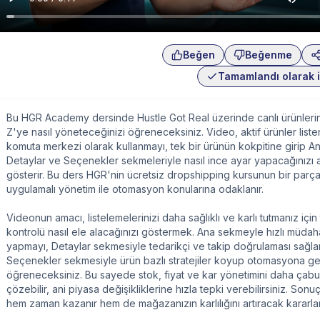
Beğen
Beğenme
Tamamlandı olarak i
Bu HGR Academy dersinde Hustle Got Real üzerinde canlı ürünlerin
Z'ye nasıl yöneteceğinizi öğreneceksiniz. Video, aktif ürünler listen
komuta merkezi olarak kullanmayı, tek bir ürünün kokpitine girip An
Detaylar ve Seçenekler sekmeleriyle nasıl ince ayar yapacağınızı
gösterir. Bu ders HGR'nin ücretsiz dropshipping kursunun bir parça
uygulamalı yönetim ile otomasyon konularına odaklanır.
Videonun amacı, listelemelerinizi daha sağlıklı ve karlı tutmanız için
kontrolü nasıl ele alacağınızı göstermek. Ana sekmeyle hızlı müdah
yapmayı, Detaylar sekmesiyle tedarikçi ve takip doğrulaması sağl
Seçenekler sekmesiyle ürün bazlı stratejiler koyup otomasyona g
öğreneceksiniz. Bu sayede stok, fiyat ve kar yönetimini daha çab
çözebilir, ani piyasa değişikliklerine hızla tepki verebilirsiniz. Sonu
hem zaman kazanır hem de mağazanızın karlılığını artıracak kararlar 