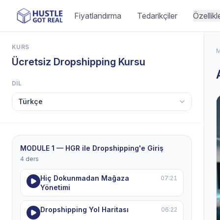
Fiyatlandırma
Tedarikçiler
Özellikl
KURS
Ücretsiz Dropshipping Kursu
DIL
MODULE 1 — HGR ile Dropshipping'e Giriş
4 ders
Hiç Dokunmadan Mağaza
07:21
Yönetimi
Dropshipping Yol Haritası
06:22