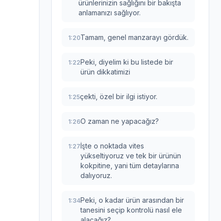
ürünlerinizin sağlığını bir bakışta
anlamanızı sağlıyor.
Tamam, genel manzarayı gördük.
1:20
Peki, diyelim ki bu listede bir
1:22
ürün dikkatimizi
çekti, özel bir ilgi istiyor.
1:25
O zaman ne yapacağız?
1:26
İşte o noktada vites
1:27
yükseltiyoruz ve tek bir ürünün
kokpitine, yani tüm detaylarına
dalıyoruz.
Peki, o kadar ürün arasından bir
1:34
tanesini seçip kontrolü nasıl ele
alacağız?