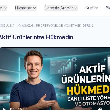
er
Hizmetler
Ücretsiz Araçlar
Kurslar
Bl
MODULE 4 — MAĞAZANI PROFESYONELCE YÖNETMEK
-
DERS 2
Aktif Ürünlerinize Hükmedin