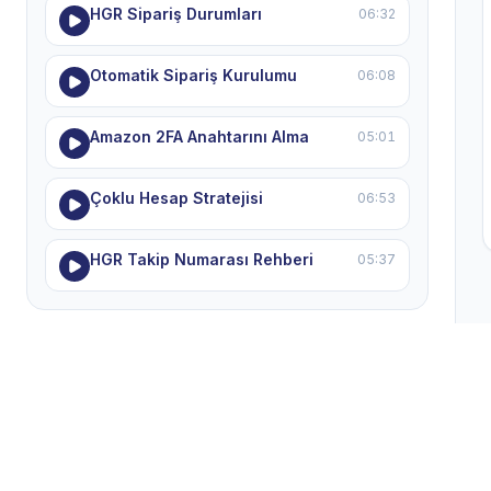
HGR Sipariş Durumları
06:32
Otomatik Sipariş Kurulumu
06:08
Amazon 2FA Anahtarını Alma
05:01
Çoklu Hesap Stratejisi
06:53
HGR Takip Numarası Rehberi
05:37
MODULE 7 — Dropshipping Mağazanı
Ölçeklendirmek
5 ders
Kazanan Ürünler Listesi
04:44