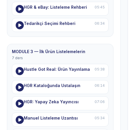
HGR & eBay: Listeleme Rehberi
05:45
Tedarikçi Seçimi Rehberi
06:34
MODULE 3 — İlk Ürün Listelemelerin
7 ders
Hustle Got Real: Ürün Yayınlama
05:38
HGR Kataloğunda Ustalaşın
06:14
HGR: Yapay Zeka Yayıncısı
07:06
Manuel Listeleme Uzantısı
05:34