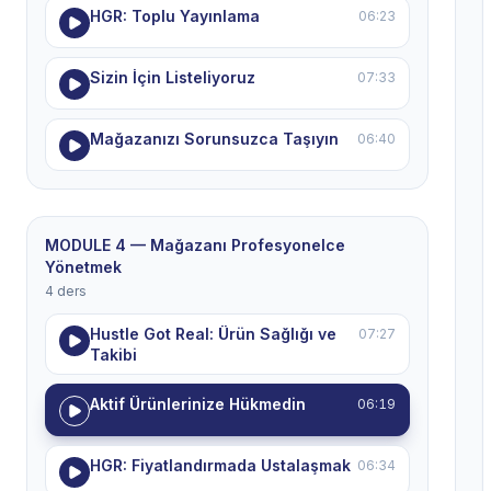
HGR: Toplu Yayınlama
06:23
Sizin İçin Listeliyoruz
07:33
Mağazanızı Sorunsuzca Taşıyın
06:40
MODULE 4 — Mağazanı Profesyonelce
Yönetmek
4 ders
Hustle Got Real: Ürün Sağlığı ve
07:27
Takibi
Aktif Ürünlerinize Hükmedin
06:19
HGR: Fiyatlandırmada Ustalaşmak
06:34