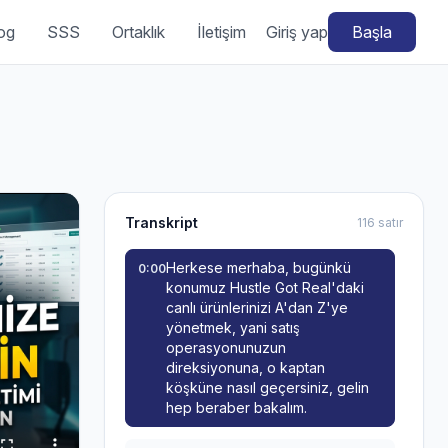
og
SSS
Ortaklık
İletişim
Giriş yap
Başla
Transkript
116 satır
Herkese merhaba, bugünkü
0:00
konumuz Hustle Got Real'daki
canlı ürünlerinizi A'dan Z'ye
yönetmek, yani satış
operasyonunuzun
direksiyonuna, o kaptan
köşküne nasıl geçersiniz, gelin
hep beraber bakalım.