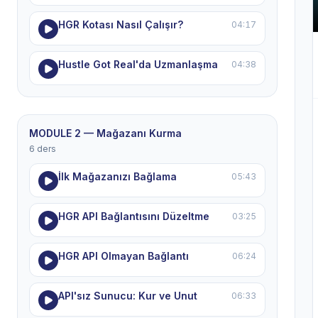
HGR Kotası Nasıl Çalışır?
04:17
Hustle Got Real'da Uzmanlaşma
04:38
MODULE 2 — Mağazanı Kurma
6 ders
İlk Mağazanızı Bağlama
05:43
HGR API Bağlantısını Düzeltme
03:25
HGR API Olmayan Bağlantı
06:24
API'sız Sunucu: Kur ve Unut
06:33