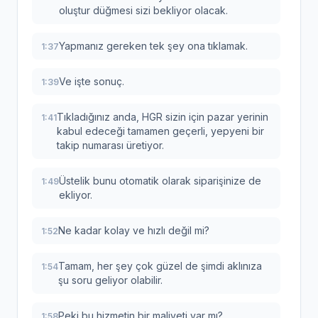
oluştur düğmesi sizi bekliyor olacak.
Yapmanız gereken tek şey ona tıklamak.
1:37
Ve işte sonuç.
1:39
Tıkladığınız anda, HGR sizin için pazar yerinin
1:41
kabul edeceği tamamen geçerli, yepyeni bir
takip numarası üretiyor.
Üstelik bunu otomatik olarak siparişinize de
1:49
ekliyor.
Ne kadar kolay ve hızlı değil mi?
1:52
Tamam, her şey çok güzel de şimdi aklınıza
1:54
şu soru geliyor olabilir.
Peki bu hizmetin bir maliyeti var mı?
1:58