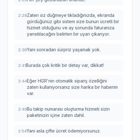
Zaten siz düğmeye tıkladığınızda, ekranda
2:28
gördüğünüz gibi sistem size bunun ücretli bir
hizmet olduğunu ve ay sonunda faturanıza
yansıtılacağını belirten bir uyarı çıkarıyor.
Yani sonradan sürpriz yaşamak yok.
2:38
Burada çok kritik bir detay var, dikkat!
2:41
Eğer HGR'nin otomatik sipariş özelliğini
2:44
zaten kullanıyorsanız size harika bir haberim
var.
Bu takip numarası oluşturma hizmeti sizin
2:49
paketinizin içine zaten dahil.
Yani asla çifte ücret ödemiyorsunuz.
2:54