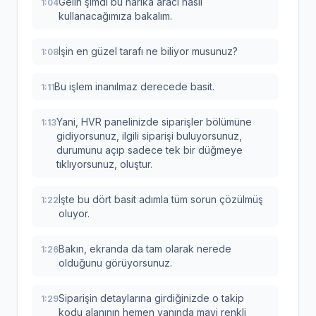
Gelin şimdi bu harika aracı nasıl
1:04
kullanacağımıza bakalım.
İşin en güzel tarafı ne biliyor musunuz?
1:08
Bu işlem inanılmaz derecede basit.
1:11
Yani, HVR panelinizde siparişler bölümüne
1:13
gidiyorsunuz, ilgili siparişi buluyorsunuz,
durumunu açıp sadece tek bir düğmeye
tıklıyorsunuz, oluştur.
İşte bu dört basit adımla tüm sorun çözülmüş
1:22
oluyor.
Bakın, ekranda da tam olarak nerede
1:26
olduğunu görüyorsunuz.
Siparişin detaylarına girdiğinizde o takip
1:29
kodu alanının hemen yanında mavi renkli