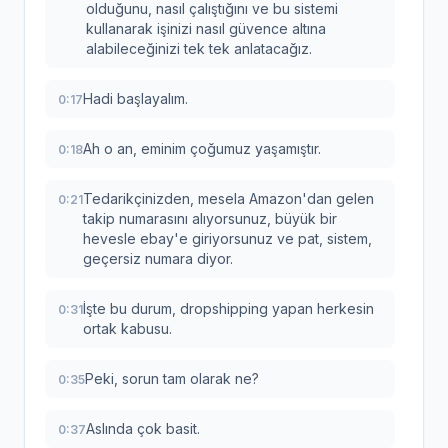
olduğunu, nasıl çalıştığını ve bu sistemi
kullanarak işinizi nasıl güvence altına
alabileceğinizi tek tek anlatacağız.
Hadi başlayalım.
0:17
Ah o an, eminim çoğumuz yaşamıştır.
0:18
Tedarikçinizden, mesela Amazon'dan gelen
0:21
takip numarasını alıyorsunuz, büyük bir
hevesle ebay'e giriyorsunuz ve pat, sistem,
geçersiz numara diyor.
İşte bu durum, dropshipping yapan herkesin
0:31
ortak kabusu.
Peki, sorun tam olarak ne?
0:35
Aslında çok basit.
0:37