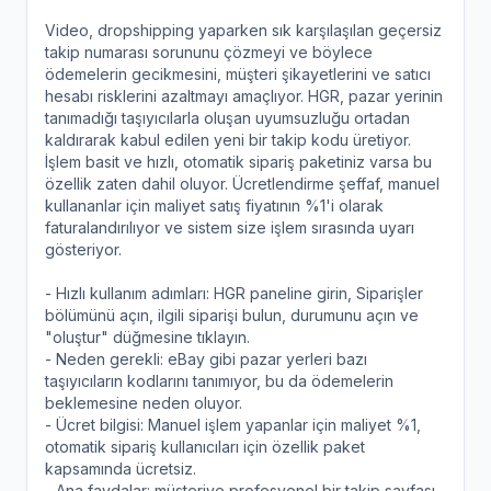
Video, dropshipping yaparken sık karşılaşılan geçersiz
takip numarası sorununu çözmeyi ve böylece
ödemelerin gecikmesini, müşteri şikayetlerini ve satıcı
hesabı risklerini azaltmayı amaçlıyor. HGR, pazar yerinin
tanımadığı taşıyıcılarla oluşan uyumsuzluğu ortadan
kaldırarak kabul edilen yeni bir takip kodu üretiyor.
İşlem basit ve hızlı, otomatik sipariş paketiniz varsa bu
özellik zaten dahil oluyor. Ücretlendirme şeffaf, manuel
kullananlar için maliyet satış fiyatının %1'i olarak
faturalandırılıyor ve sistem size işlem sırasında uyarı
gösteriyor.
- Hızlı kullanım adımları: HGR paneline girin, Siparişler
bölümünü açın, ilgili siparişi bulun, durumunu açın ve
"oluştur" düğmesine tıklayın.
- Neden gerekli: eBay gibi pazar yerleri bazı
taşıyıcıların kodlarını tanımıyor, bu da ödemelerin
beklemesine neden oluyor.
- Ücret bilgisi: Manuel işlem yapanlar için maliyet %1,
otomatik sipariş kullanıcıları için özellik paket
kapsamında ücretsiz.
- Ana faydalar: müşteriye profesyonel bir takip sayfası