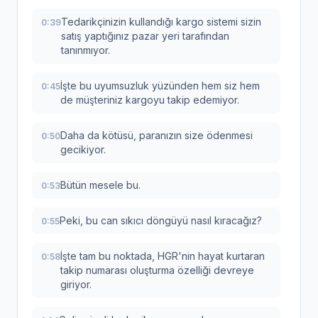
Tedarikçinizin kullandığı kargo sistemi sizin
0:39
satış yaptığınız pazar yeri tarafından
tanınmıyor.
İşte bu uyumsuzluk yüzünden hem siz hem
0:45
de müşteriniz kargoyu takip edemiyor.
Daha da kötüsü, paranızın size ödenmesi
0:50
gecikiyor.
Bütün mesele bu.
0:53
Peki, bu can sıkıcı döngüyü nasıl kıracağız?
0:55
İşte tam bu noktada, HGR'nin hayat kurtaran
0:58
takip numarası oluşturma özelliği devreye
giriyor.