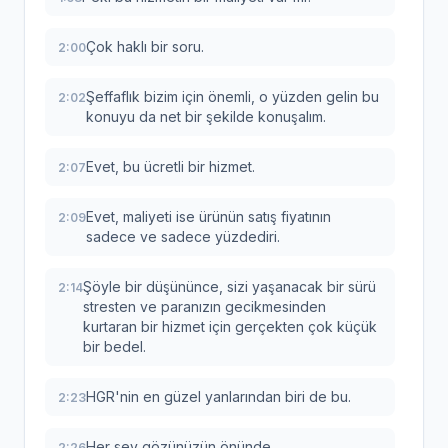
Çok haklı bir soru.
2:00
Şeffaflık bizim için önemli, o yüzden gelin bu
2:02
konuyu da net bir şekilde konuşalım.
Evet, bu ücretli bir hizmet.
2:07
Evet, maliyeti ise ürünün satış fiyatının
2:09
sadece ve sadece yüzdediri.
Şöyle bir düşününce, sizi yaşanacak bir sürü
2:14
stresten ve paranızın gecikmesinden
kurtaran bir hizmet için gerçekten çok küçük
bir bedel.
HGR'nin en güzel yanlarından biri de bu.
2:23
Her şey gözünüzün önünde.
2:26