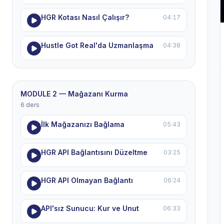
HGR Kotası Nasıl Çalışır?
04:17
Hustle Got Real'da Uzmanlaşma
04:38
MODULE 2 — Mağazanı Kurma
6 ders
İlk Mağazanızı Bağlama
05:43
HGR API Bağlantısını Düzeltme
03:25
HGR API Olmayan Bağlantı
06:24
API'sız Sunucu: Kur ve Unut
06:33