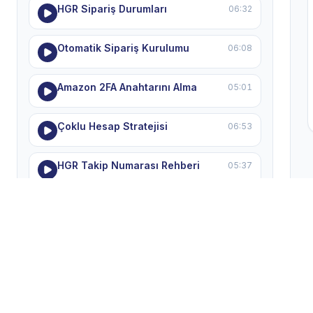
HGR Sipariş Durumları
06:32
Otomatik Sipariş Kurulumu
06:08
Amazon 2FA Anahtarını Alma
05:01
Çoklu Hesap Stratejisi
06:53
HGR Takip Numarası Rehberi
05:37
MODULE 7 — Dropshipping Mağazanı
Ölçeklendirmek
5 ders
Kazanan Ürünler Listesi
04:44