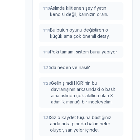
Aslında kilitlenen şey fiyatın
1:10
kendisi değil, karınızın oranı.
Bu bütün oyunu değiştiren o
1:14
küçük ama çok önemli detay.
Peki tamam, sistem bunu yapıyor
1:18
da neden ve nasıl?
1:20
Gelin şimdi HGR'nin bu
1:23
davranışının arkasındaki o basit
ama aslında çok akıllıca olan 3
adımlık mantığı bir inceleyelim.
Siz o kaydet tuşuna bastığınız
1:31
anda arka planda bakın neler
oluyor, saniyeler içinde.