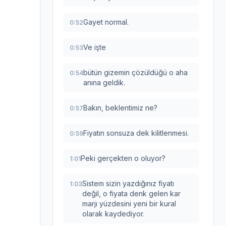
Gayet normal.
0:52
Ve işte
0:53
bütün gizemin çözüldüğü o aha
0:54
anına geldik.
Bakın, beklentimiz ne?
0:57
Fiyatın sonsuza dek kilitlenmesi.
0:59
Peki gerçekten o oluyor?
1:01
Sistem sizin yazdığınız fiyatı
1:03
değil, o fiyata denk gelen kar
marjı yüzdesini yeni bir kural
olarak kaydediyor.