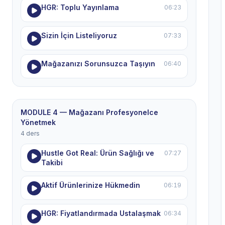
HGR: Toplu Yayınlama
06:23
Sizin İçin Listeliyoruz
07:33
Mağazanızı Sorunsuzca Taşıyın
06:40
MODULE 4 — Mağazanı Profesyonelce
Yönetmek
4 ders
Hustle Got Real: Ürün Sağlığı ve
07:27
Takibi
Aktif Ürünlerinize Hükmedin
06:19
HGR: Fiyatlandırmada Ustalaşmak
06:34