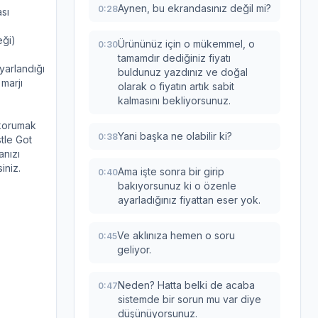
Aynen, bu ekrandasınız değil mi?
0:28
ası
eği)
Ürününüz için o mükemmel, o
0:30
tamamdır dediğiniz fiyatı
yarlandığı
buldunuz yazdınız ve doğal
 marjı
olarak o fiyatın artık sabit
kalmasını bekliyorsunuz.
ı korumak
Yani başka ne olabilir ki?
0:38
stle Got
anızı
iniz.
Ama işte sonra bir girip
0:40
bakıyorsunuz ki o özenle
ayarladığınız fiyattan eser yok.
Ve aklınıza hemen o soru
0:45
geliyor.
Neden? Hatta belki de acaba
0:47
sistemde bir sorun mu var diye
düşünüyorsunuz.