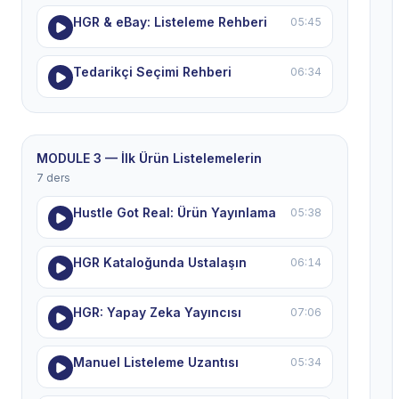
HGR & eBay: Listeleme Rehberi
05:45
Tedarikçi Seçimi Rehberi
06:34
MODULE 3 — İlk Ürün Listelemelerin
7 ders
Hustle Got Real: Ürün Yayınlama
05:38
HGR Kataloğunda Ustalaşın
06:14
HGR: Yapay Zeka Yayıncısı
07:06
Manuel Listeleme Uzantısı
05:34