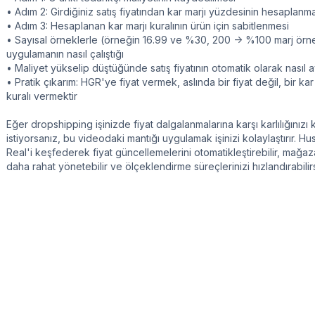
• Adım 2: Girdiğiniz satış fiyatından kar marjı yüzdesinin hesaplanm
• Adım 3: Hesaplanan kar marjı kuralının ürün için sabitlenmesi
• Sayısal örneklerle (örneğin 16.99 ve %30, 200 -> %100 marj örn
uygulamanın nasıl çalıştığı
• Maliyet yükselip düştüğünde satış fiyatının otomatik olarak nasıl a
• Pratik çıkarım: HGR'ye fiyat vermek, aslında bir fiyat değil, bir kar
kuralı vermektir
Eğer dropshipping işinizde fiyat dalgalanmalarına karşı karlılığınız
istiyorsanız, bu videodaki mantığı uygulamak işinizi kolaylaştırır. Hu
Real'i keşfederek fiyat güncellemelerini otomatikleştirebilir, mağaz
daha rahat yönetebilir ve ölçeklendirme süreçlerinizi hızlandırabilirs