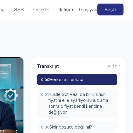
og
SSS
Ortaklık
İletişim
Giriş yap
Başla
Transkript
66 satır
Herkese merhaba.
0:00
Hustle Got Real'da bir ürünün
0:01
fiyatını elle ayarlıyorsunuz ama
sonra o fiyat kendi kendine
değişiyor.
Sinir bozucu değil mi?
0:06