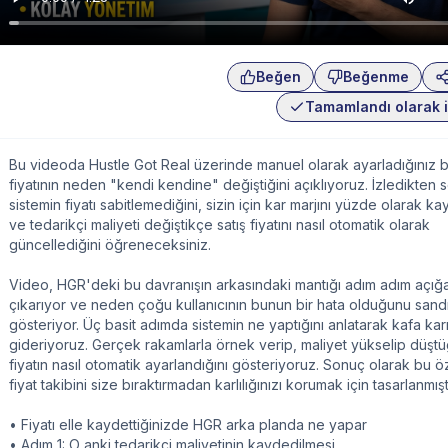
Beğen
Beğenme
Tamamlandı olarak i
Bu videoda Hustle Got Real üzerinde manuel olarak ayarladığınız b
fiyatının neden "kendi kendine" değiştiğini açıklıyoruz. İzledikten 
sistemin fiyatı sabitlemediğini, sizin için kar marjını yüzde olarak kay
ve tedarikçi maliyeti değiştikçe satış fiyatını nasıl otomatik olarak
güncellediğini öğreneceksiniz.
Video, HGR'deki bu davranışın arkasındaki mantığı adım adım açığ
çıkarıyor ve neden çoğu kullanıcının bunun bir hata olduğunu sandı
gösteriyor. Üç basit adımda sistemin ne yaptığını anlatarak kafa karış
gideriyoruz. Gerçek rakamlarla örnek verip, maliyet yükselip düş
fiyatın nasıl otomatik ayarlandığını gösteriyoruz. Sonuç olarak bu öz
fiyat takibini size bıraktırmadan karlılığınızı korumak için tasarlanmıştı
• Fiyatı elle kaydettiğinizde HGR arka planda ne yapar
• Adım 1: O anki tedarikçi maliyetinin kaydedilmesi