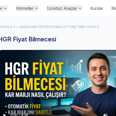
er
Hizmetler
Ücretsiz Araçlar
Kurslar
Bl
MODULE 4 — MAĞAZANI PROFESYONELCE YÖNETMEK
-
DERS 4
HGR Fiyat Bilmecesi