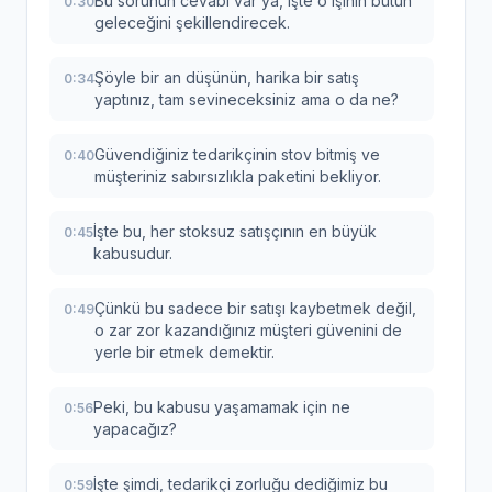
Bu sorunun cevabı var ya, işte o işinin bütün
0:30
geleceğini şekillendirecek.
Şöyle bir an düşünün, harika bir satış
0:34
yaptınız, tam sevineceksiniz ama o da ne?
Güvendiğiniz tedarikçinin stov bitmiş ve
0:40
müşteriniz sabırsızlıkla paketini bekliyor.
İşte bu, her stoksuz satışçının en büyük
0:45
kabusudur.
Çünkü bu sadece bir satışı kaybetmek değil,
0:49
o zar zor kazandığınız müşteri güvenini de
yerle bir etmek demektir.
Peki, bu kabusu yaşamamak için ne
0:56
yapacağız?
İşte şimdi, tedarikçi zorluğu dediğimiz bu
0:59