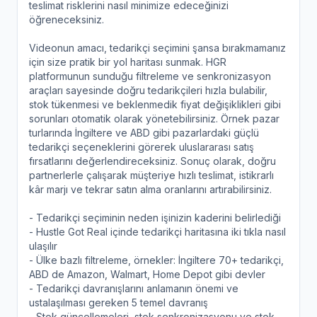
teslimat risklerini nasıl minimize edeceğinizi
öğreneceksiniz.
Videonun amacı, tedarikçi seçimini şansa bırakmamanız
için size pratik bir yol haritası sunmak. HGR
platformunun sunduğu filtreleme ve senkronizasyon
araçları sayesinde doğru tedarikçileri hızla bulabilir,
stok tükenmesi ve beklenmedik fiyat değişiklikleri gibi
sorunları otomatik olarak yönetebilirsiniz. Örnek pazar
turlarında İngiltere ve ABD gibi pazarlardaki güçlü
tedarikçi seçeneklerini görerek uluslararası satış
fırsatlarını değerlendireceksiniz. Sonuç olarak, doğru
partnerlerle çalışarak müşteriye hızlı teslimat, istikrarlı
kâr marjı ve tekrar satın alma oranlarını artırabilirsiniz.
- Tedarikçi seçiminin neden işinizin kaderini belirlediği
- Hustle Got Real içinde tedarikçi haritasına iki tıkla nasıl
ulaşılır
- Ülke bazlı filtreleme, örnekler: İngiltere 70+ tedarikçi,
ABD de Amazon, Walmart, Home Depot gibi devler
- Tedarikçi davranışlarını anlamanın önemi ve
ustalaşılması gereken 5 temel davranış
- Stok güncellemeleri, stok senkronizasyonu ve stok