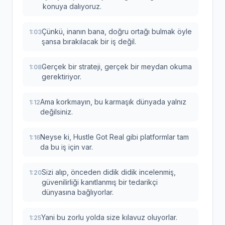
konuya dalıyoruz.
Çünkü, inanın bana, doğru ortağı bulmak öyle
1:03
şansa bırakılacak bir iş değil.
Gerçek bir strateji, gerçek bir meydan okuma
1:08
gerektiriyor.
Ama korkmayın, bu karmaşık dünyada yalnız
1:12
değilsiniz.
Neyse ki, Hustle Got Real gibi platformlar tam
1:16
da bu iş için var.
Sizi alıp, önceden didik didik incelenmiş,
1:20
güvenilirliği kanıtlanmış bir tedarikçi
dünyasına bağlıyorlar.
Yani bu zorlu yolda size kılavuz oluyorlar.
1:25