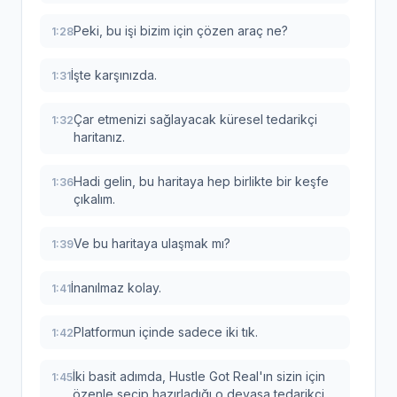
Peki, bu işi bizim için çözen araç ne?
1:28
İşte karşınızda.
1:31
Çar etmenizi sağlayacak küresel tedarikçi
1:32
haritanız.
Hadi gelin, bu haritaya hep birlikte bir keşfe
1:36
çıkalım.
Ve bu haritaya ulaşmak mı?
1:39
İnanılmaz kolay.
1:41
Platformun içinde sadece iki tık.
1:42
İki basit adımda, Hustle Got Real'ın sizin için
1:45
özenle seçip hazırladığı o devasa tedarikçi