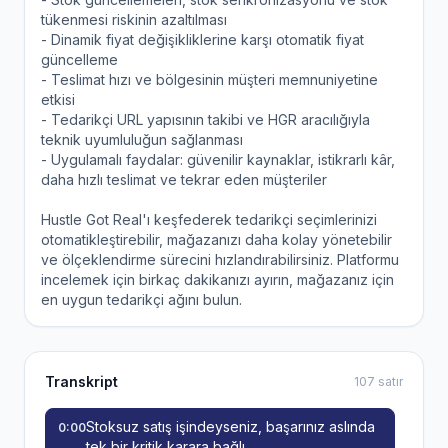
tükenmesi riskinin azaltılması
- Dinamik fiyat değişikliklerine karşı otomatik fiyat
güncelleme
- Teslimat hızı ve bölgesinin müşteri memnuniyetine
etkisi
- Tedarikçi URL yapısının takibi ve HGR aracılığıyla
teknik uyumluluğun sağlanması
- Uygulamalı faydalar: güvenilir kaynaklar, istikrarlı kâr,
daha hızlı teslimat ve tekrar eden müşteriler
Hustle Got Real'ı keşfederek tedarikçi seçimlerinizi
otomatikleştirebilir, mağazanızı daha kolay yönetebilir
ve ölçeklendirme sürecini hızlandırabilirsiniz. Platformu
incelemek için birkaç dakikanızı ayırın, mağazanız için
en uygun tedarikçi ağını bulun.
Transkript
107 satır
Stoksuz satış işindeyseniz, başarınız aslında
0:00
tek bir kritik karara bağlı.