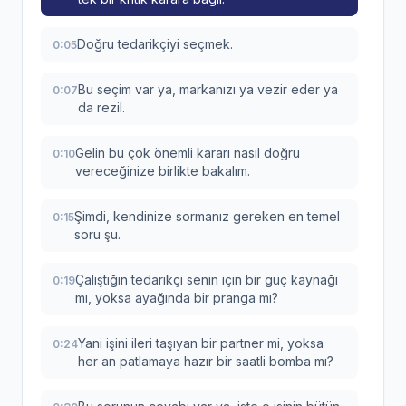
Doğru tedarikçiyi seçmek.
0:05
Bu seçim var ya, markanızı ya vezir eder ya
0:07
da rezil.
Gelin bu çok önemli kararı nasıl doğru
0:10
vereceğinize birlikte bakalım.
Şimdi, kendinize sormanız gereken en temel
0:15
soru şu.
Çalıştığın tedarikçi senin için bir güç kaynağı
0:19
mı, yoksa ayağında bir pranga mı?
Yani işini ileri taşıyan bir partner mi, yoksa
0:24
her an patlamaya hazır bir saatli bomba mı?