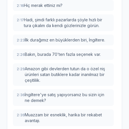
Hiç merak ettiniz mi?
2:16
Hadi, şimdi farklı pazarlarda şöyle hızlı bir
2:17
tura çıkalım da kendi gözlerinizle görün.
İlk durağımız en büyüklerden biri, İngiltere.
2:23
Bakın, burada 70'ten fazla seçenek var.
2:26
Amazon gibi devlerden tutun da o özel niş
2:29
ürünleri satan butiklere kadar inanılmaz bir
çeşitlilik.
İngiltere'ye satış yapıyorsanız bu sizin için
2:36
ne demek?
Muazzam bir esneklik, harika bir rekabet
2:39
avantajı.