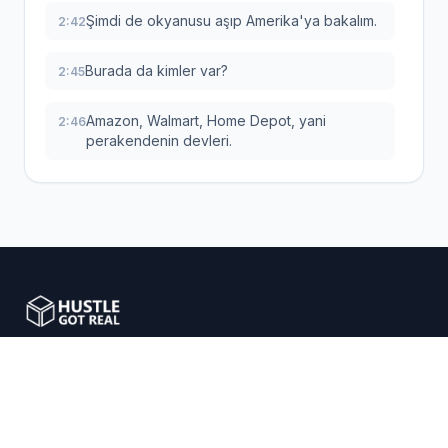
Şimdi de okyanusu aşıp Amerika'ya bakalım.
2:42
Burada da kimler var?
2:45
Amazon, Walmart, Home Depot, yani
2:46
perakendenin devleri.
Herkesin bildiği, güvendiği markalar.
2:51
Bu da size en başından büyük bir müşteri
2:54
güveni ve sağlam bir temel veriyor.
Ama HGR'nin gücü sadece buralarla sınırlı
2:58
değil tabii ki.
E-ticaret girişimcilerini akıllı dropshipping çözümleriyle
güçlendiriyoruz.
Bakın, İspanya, Fransa, Almanya, İtalya,
3:02
Avrupa'nın kalbinde de çok güçlü
seçenekler var.
Giriş yap
Başla