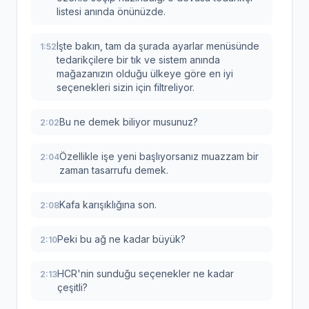
listesi anında önünüzde.
İşte bakın, tam da şurada ayarlar menüsünde
1:52
tedarikçilere bir tık ve sistem anında
mağazanızın olduğu ülkeye göre en iyi
seçenekleri sizin için filtreliyor.
Bu ne demek biliyor musunuz?
2:02
Özellikle işe yeni başlıyorsanız muazzam bir
2:04
zaman tasarrufu demek.
Kafa karışıklığına son.
2:08
Peki bu ağ ne kadar büyük?
2:10
HCR'nin sunduğu seçenekler ne kadar
2:13
çeşitli?