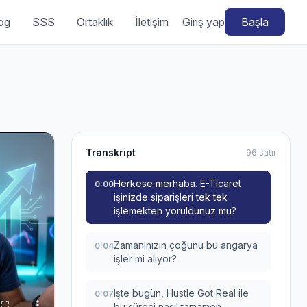
og
SSS
Ortaklık
İletişim
Giriş yap
Başla
Transkript
96 satır
Herkese merhaba. E-Ticaret
0:00
işinizde siparişleri tek tek
işlemekten yoruldunuz mu?
Zamanınızın çoğunu bu angarya
0:04
işler mi alıyor?
İşte bugün, Hustle Got Real ile
0:07
bu süreci nasıl tamamen