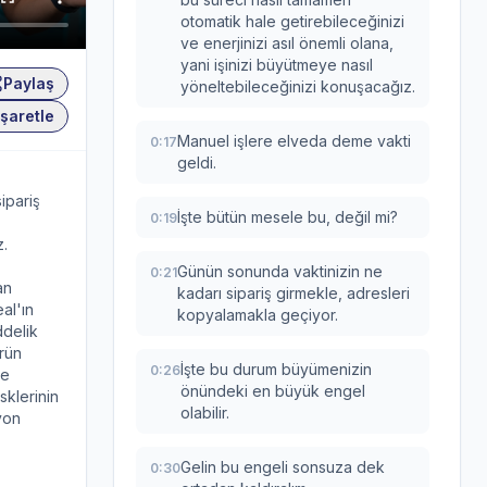
otomatik hale getirebileceğinizi
ve enerjinizi asıl önemli olana,
yani işinizi büyütmeye nasıl
Paylaş
yöneltebileceğinizi konuşacağız.
şaretle
Manuel işlere elveda deme vakti
0:17
geldi.
ipariş
İşte bütün mesele bu, değil mi?
0:19
z.
Günün sonunda vaktinizin ne
0:21
an
kadarı sipariş girmekle, adresleri
al'ın
kopyalamakla geçiyor.
ddelik
ürün
İşte bu durum büyümenizin
0:26
le
önündeki en büyük engel
sklerinin
olabilir.
yon
Gelin bu engeli sonsuza dek
0:30