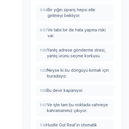
Bir yığın sipariş hepsi elle
0:54
girilmeyi bekliyor.
Ve tabii bir de hata yapma riski
0:57
var.
Yanlış adrese gönderme stresi,
1:00
yanlış ürünü seçme korkusu.
Neyse ki bu döngüyü kırmak için
1:03
buradayız.
Bu devir kapanıyor.
1:05
Ve işte tam bu noktada sahneye
1:07
kahramanımız çıkıyor.
Hustle Got Real'ın otomatik
1:10