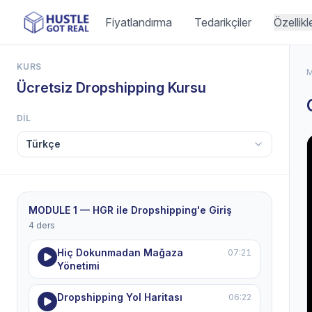
Fiyatlandırma
Tedarikçiler
Özellikl
KURS
M
Ücretsiz Dropshipping Kursu
DIL
MODULE 1 — HGR ile Dropshipping'e Giriş
4 ders
Hiç Dokunmadan Mağaza
07:21
Yönetimi
Dropshipping Yol Haritası
06:22