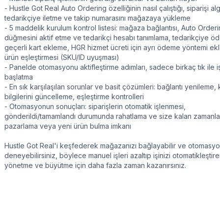
- Hustle Got Real Auto Ordering özelliğinin nasıl çalıştığı, siparişi al
tedarikçiye iletme ve takip numarasını mağazaya yükleme
- 5 maddelik kurulum kontrol listesi: mağaza bağlantısı, Auto Order
düğmesini aktif etme ve tedarikçi hesabı tanımlama, tedarikçiye ö
geçerli kart ekleme, HGR hizmet ücreti için ayrı ödeme yöntemi ek
ürün eşleştirmesi (SKU/ID uyuşması)
- Panelde otomasyonu aktifleştirme adımları, sadece birkaç tık ile i
başlatma
- En sık karşılaşılan sorunlar ve basit çözümleri: bağlantı yenileme, 
bilgilerini güncelleme, eşleştirme kontrolleri
- Otomasyonun sonuçları: siparişlerin otomatik işlenmesi,
gönderildi/tamamlandı durumunda rahatlama ve size kalan zamanla
pazarlama veya yeni ürün bulma imkanı
Hustle Got Real'i keşfederek mağazanızı bağlayabilir ve otomasy
deneyebilirsiniz, böylece manuel işleri azaltıp işinizi otomatikleştir
yönetme ve büyütme için daha fazla zaman kazanırsınız.