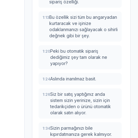
sipariş özelliği.
Bu özellik sizi tüm bu angaryadan
1:13
kurtaracak ve işinize
odaklanmanızı sağlayacak o sihirli
değnek gibi bir şey.
Peki bu otomatik sipariş
1:20
dediğimiz şey tam olarak ne
yapıyor?
Aslında inanılmaz basit.
1:24
Siz bir satış yaptığınız anda
1:26
sistem sizin yerinize, sizin için
tedarikçiden o ürünü otomatik
olarak satın alıyor.
Sizin parmağınızı bile
1:34
kıpırdatmanıza gerek kalmıyor.