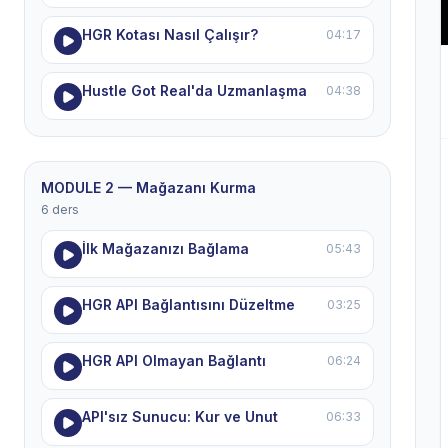
HGR Kotası Nasıl Çalışır?
04:17
Hustle Got Real'da Uzmanlaşma
04:38
MODULE 2 — Mağazanı Kurma
6 ders
İlk Mağazanızı Bağlama
05:43
HGR API Bağlantısını Düzeltme
03:25
HGR API Olmayan Bağlantı
06:24
API'sız Sunucu: Kur ve Unut
06:33