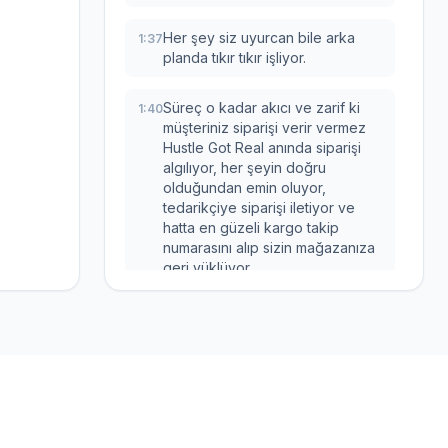
Her şey siz uyurcan bile arka
1:37
planda tıkır tıkır işliyor.
Süreç o kadar akıcı ve zarif ki
1:40
müşteriniz siparişi verir vermez
Hustle Got Real anında siparişi
algılıyor, her şeyin doğru
olduğundan emin oluyor,
tedarikçiye siparişi iletiyor ve
hatta en güzeli kargo takip
numarasını alıp sizin mağazanıza
geri yüklüyor.
Siz sadece arkanıza yaslanıp
1:56
izliyorsunuz.
Tamam, sistemin ne kadar harika
1:59
olduğunu anladık ama eminim
Hizmetler
Ücretsiz
aklınızda şu soru var.
Araçlar