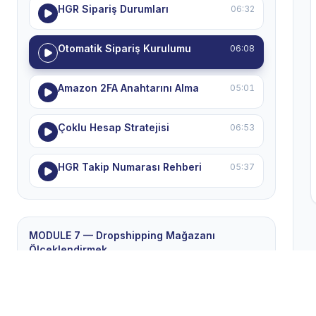
HGR Sipariş Durumları
06:32
Otomatik Sipariş Kurulumu
06:08
Amazon 2FA Anahtarını Alma
05:01
Çoklu Hesap Stratejisi
06:53
HGR Takip Numarası Rehberi
05:37
MODULE 7 — Dropshipping Mağazanı
Ölçeklendirmek
5 ders
Kazanan Ürünler Listesi
04:44