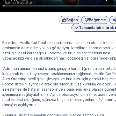
Beğen
Beğenme
Tamamlandı olarak i
Bu video, Hustle Got Real ile siparişlerinizi tamamen otomatik hale
getirmenin adım adım yolunu gösteriyor. İzledikten sonra otomatik s
özelliğini nasıl kuracağınızı, ödeme ve ürün eşleştirmelerini nasıl
yapacağınızı ve olası aksaklıkları nasıl çözeceğinizi öğreneceksini
Videonun amacı, manuel sipariş girişiyle harcadığınız zamanı ortad
kaldırarak işinizi büyütmeye odaklanmanızı sağlamak. Hustle Got Re
Auto Ordering özelliğinin işleyişini ve kurulumu için gerekli beş ma
kontrol listesini ayrıntılı olarak ele alıyoruz. Kısa kurulum ve doğru 
eşleştirmesi ile hataları azaltabilir ve siparişlerin arka planda güven
işlenmesini sağlayabilirsiniz. Ayrıca otomasyonun hizmet ücreti ve ri
nasıl minimal olduğunu, yalnızca başarılı otomasyonlarda %1 komis
alındığını açıklıyoruz.
- Manuel sipariş işlemenin getirdiği sorunlar ve zaman kaybı