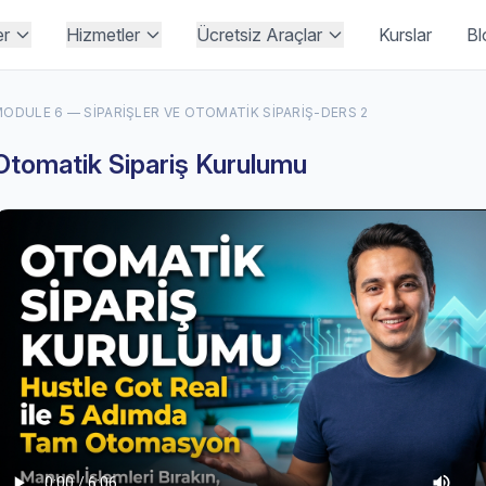
er
Hizmetler
Ücretsiz Araçlar
Kurslar
Bl
ODULE 6 — SIPARIŞLER VE OTOMATIK SIPARIŞ
-
DERS 2
Otomatik Sipariş Kurulumu