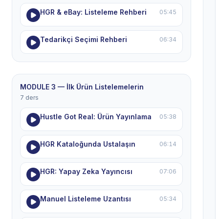
HGR & eBay: Listeleme Rehberi
05:45
Tedarikçi Seçimi Rehberi
06:34
MODULE 3 — İlk Ürün Listelemelerin
7 ders
Hustle Got Real: Ürün Yayınlama
05:38
HGR Kataloğunda Ustalaşın
06:14
HGR: Yapay Zeka Yayıncısı
07:06
Manuel Listeleme Uzantısı
05:34