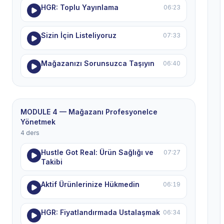
HGR: Toplu Yayınlama
06:23
Sizin İçin Listeliyoruz
07:33
Mağazanızı Sorunsuzca Taşıyın
06:40
MODULE 4 — Mağazanı Profesyonelce
Yönetmek
4 ders
Hustle Got Real: Ürün Sağlığı ve
07:27
Takibi
Aktif Ürünlerinize Hükmedin
06:19
HGR: Fiyatlandırmada Ustalaşmak
06:34