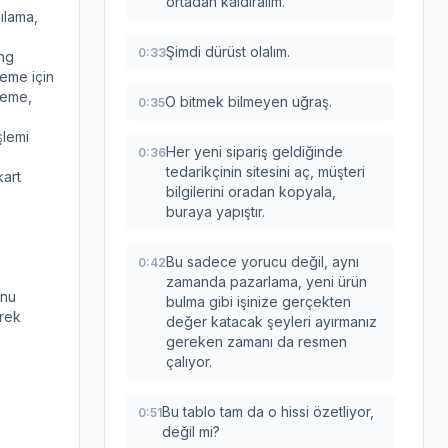
ortadan kaldıralım.
gılama,
Şimdi dürüst olalım.
0:33
ing
deme için
leme,
O bitmek bilmeyen uğraş.
0:35
şlemi
Her yeni sipariş geldiğinde
0:36
tedarikçinin sitesini aç, müşteri
kart
bilgilerini oradan kopyala,
buraya yapıştır.
Bu sadece yorucu değil, aynı
0:42
zamanda pazarlama, yeni ürün
onu
bulma gibi işinize gerçekten
erek
değer katacak şeyleri ayırmanız
gereken zamanı da resmen
çalıyor.
Bu tablo tam da o hissi özetliyor,
0:51
değil mi?