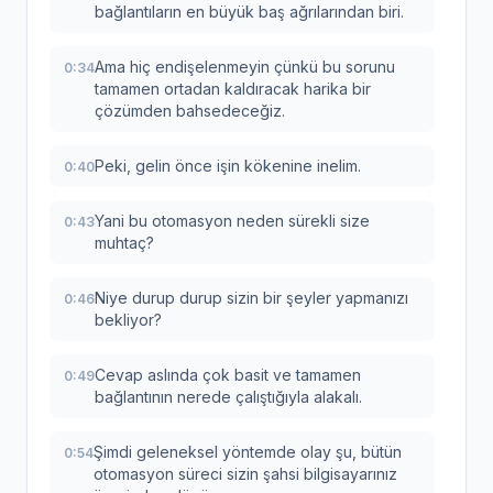
bağlantıların en büyük baş ağrılarından biri.
Ama hiç endişelenmeyin çünkü bu sorunu
0:34
tamamen ortadan kaldıracak harika bir
çözümden bahsedeceğiz.
Peki, gelin önce işin kökenine inelim.
0:40
Yani bu otomasyon neden sürekli size
0:43
muhtaç?
Niye durup durup sizin bir şeyler yapmanızı
0:46
bekliyor?
Cevap aslında çok basit ve tamamen
0:49
bağlantının nerede çalıştığıyla alakalı.
Şimdi geleneksel yöntemde olay şu, bütün
0:54
otomasyon süreci sizin şahsi bilgisayarınız