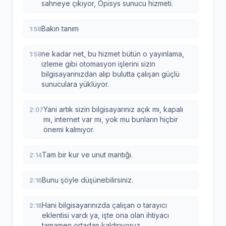
sahneye çıkıyor, Opisys sunucu hizmeti.
Bakın tanım
1:58
ne kadar net, bu hizmet bütün o yayınlama,
1:58
izleme gibi otomasyon işlerini sizin
bilgisayarınızdan alıp bulutta çalışan güçlü
sunuculara yüklüyor.
Yani artık sizin bilgisayarınız açık mı, kapalı
2:07
mı, internet var mı, yok mu bunların hiçbir
önemi kalmıyor.
Tam bir kur ve unut mantığı.
2:14
Bunu şöyle düşünebilirsiniz.
2:16
Hani bilgisayarınızda çalışan o tarayıcı
2:18
eklentisi vardı ya, işte ona olan ihtiyacı
tamamen ortadan kaldırıyoruz.