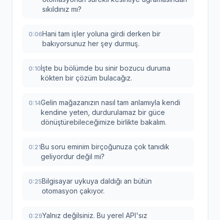
sıkıldınız mı?
Hani tam işler yoluna girdi derken bir
0:06
bakıyorsunuz her şey durmuş.
İşte bu bölümde bu sinir bozucu duruma
0:10
kökten bir çözüm bulacağız.
Gelin mağazanızın nasıl tam anlamıyla kendi
0:14
kendine yeten, durdurulamaz bir güce
dönüştürebileceğimize birlikte bakalım.
Bu soru eminim birçoğunuza çok tanıdık
0:21
geliyordur değil mi?
Bilgisayar uykuya daldığı an bütün
0:25
otomasyon çakıyor.
Yalnız değilsiniz. Bu yerel API'sız
0:29