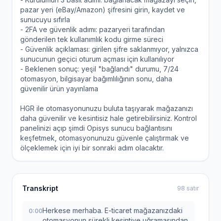
pazar yeri (eBay/Amazon) şifresini girin, kaydet ve
sunucuyu sıfırla
- 2FA ve güvenlik adımı: pazaryeri tarafından
gönderilen tek kullanımlık kodu girme süreci
- Güvenlik açıklaması: girilen şifre saklanmıyor, yalnızca
sunucunun geçici oturum açması için kullanılıyor
- Beklenen sonuç: yeşil "bağlandı" durumu, 7/24
otomasyon, bilgisayar bağımlılığının sonu, daha
güvenilir ürün yayınlama
HGR ile otomasyonunuzu buluta taşıyarak mağazanızı
daha güvenilir ve kesintisiz hale getirebilirsiniz. Kontrol
panelinizi açıp şimdi Opisys sunucu bağlantısını
keşfetmek, otomasyonunuzu güvenle çalıştırmak ve
ölçeklemek için iyi bir sonraki adım olacaktır.
Transkript
98 satır
Herkese merhaba. E-ticaret mağazanızdaki
0:00
otomasyonun sürekli kesintiye uğramasından