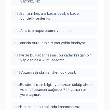
yaptınız, bitti.
Bunların hepsi o kadar basit, o kadar
1:30
gündelik şeyler ki.
Ama işte hepsi otomasyonunuzu
1:34
anında durdurup sizi yarı yolda bırakıyor.
1:35
İyi de bu kadar hassas, bu kadar kırılgan bir
1:38
yapıdan nasıl kurtulacağız?
Çözüm aslında mantıken çok basit.
1:43
Bu süreci sizin bilgisayarınızdan söküp almak
1:45
ve onu tamamen bağımsız 7.24 çalışan bir
yere taşımak.
İşte tam da bu noktada kahramanımız
1:52