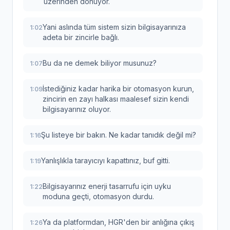
üzerinden dönüyor.
Yani aslında tüm sistem sizin bilgisayarınıza
1:02
adeta bir zincirle bağlı.
Bu da ne demek biliyor musunuz?
1:07
İstediğiniz kadar harika bir otomasyon kurun,
1:09
zincirin en zayı halkası maalesef sizin kendi
bilgisayarınız oluyor.
Şu listeye bir bakın. Ne kadar tanıdık değil mi?
1:16
Yanlışlıkla tarayıcıyı kapattınız, buf gitti.
1:19
Bilgisayarınız enerji tasarrufu için uyku
1:22
moduna geçti, otomasyon durdu.
Ya da platformdan, HGR'den bir anlığına çıkış
1:26