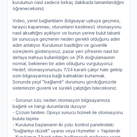
kurulumun nasıl sadece birkaç dakikada tamamlandığını
öğreneceksiniz.
Video, yerel bağlantıların (bilgisayar uykuya geçmesi,
tarayıcı kapanması, oturumların kesilmesi) otomasyonu
nasıl aksattığını açıklıyor ve bunun yerine bulut tabanlı
bir sunucuya geçmenin neden gerekli olduğunu adım
adım anlatıyor. Kurulumun basitliğini ve güvenlik
süreçlerini gösteriyoruz, pazar yeri şifresinin nasıl bir
defaya mahsus kullanıldığını ve 2FA doğrulamasının
normal, beklenen bir adım olduğunu vurguluyoruz.
Hedef, otomasyonunuzu 7/24 kararlı çalışır hale getirip
sizin bilgisayarınıza bağlı kalmaktan kurtarmak.
Sonunda yeşil "bağlandı" durumunu gördüğünüzde
sisteminizin güvenli ve sürekli çalıştığını bileceksiniz.
- Sorunun özü: neden otomasyon bilgisayarınıza
bağımlı ve hangi durumlarda duruyor
- Çözüm tanıtımı: Opisys sunucu hizmeti ile otomasyonu
buluta taşıma
- Kuruluma başlamanın iki yolu: kontrol panelindeki
"bağlantıyı düzelt" uyarısı veya Hizmetler > Yapılandır
- Kurulumun 3 basit adımı: bağlanacak mağazayı seçin,