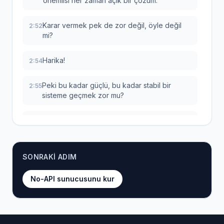
önemlisi her zaman açık bir çözüm.
Karar vermek pek de zor değil, öyle değil
2:52
mi?
Harika!
2:54
Peki bu kadar güçlü, bu kadar stabil bir
2:55
sisteme geçmek zor mu?
İşte en güzel kısmı da bu.
2:59
Kesinlikle değil.
3:01
SONRAKI ADIM
İnanın bana, sandığınızdan çok daha kolay.
3:02
No-API sunucusunu kur
Şimdi size bu kurulumu sadece birkaç dakika
3:05
içinde nasıl yapacağınızı adım adım
göstereceğim.