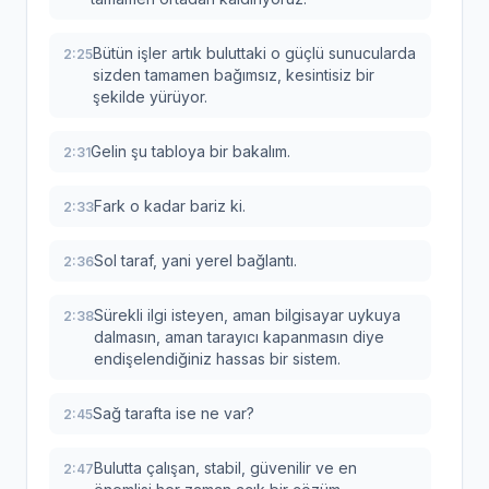
Bütün işler artık buluttaki o güçlü sunucularda
2:25
sizden tamamen bağımsız, kesintisiz bir
şekilde yürüyor.
Gelin şu tabloya bir bakalım.
2:31
Fark o kadar bariz ki.
2:33
Sol taraf, yani yerel bağlantı.
2:36
Sürekli ilgi isteyen, aman bilgisayar uykuya
2:38
dalmasın, aman tarayıcı kapanmasın diye
endişelendiğiniz hassas bir sistem.
Sağ tarafta ise ne var?
2:45
Bulutta çalışan, stabil, güvenilir ve en
2:47