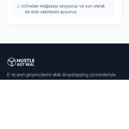
Oradan mağazayı seçiyoruz ve son olarak
2:38
da ürün sekmesini açıyoruz.
İşte bu kadar.
2:43
Sihirli düğmenin olduğu yere geldik bile.
2:44
Ve işte o sihirli an.
2:46
Ekranda gördüğünüz o tek anahtar var ya,
2:48
E-ticaret girişimcilerini akıllı dropshipping çözümleriyle
yeni listelemeleri analitiklere ekle yazan.
güçlendiriyoruz.
İşte onu aktif konuma getirdiğiniz anda, artık
2:53
gelecekte ekleyeceğiniz tüm ürünler
Giriş yap
Başla
otomatik olarak takibi alınıyor.
Bitti.
3:00
Özellikler