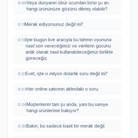
Veya dünyanın öbür ucundan birisi şu an
0:06
hangi ürününüze gözünü dikmiş olabilir?
Merak ediyorsunuz değil mi?
0:11
İşte bugün live aracıyla bu tahmin oyununa
0:13
nasıl son vereceğimizi ve verilerin gücünü
anlık olarak nasıl kullanabileceğimizi birlikte
göreceğiz.
Evet, işte o milyon dolarlık soru değil mi?
0:21
Her online satıcının aklındaki o soru.
0:23
Müşterilerim tam şu anda, yani bu saniye
0:26
hangi ürünlerime bakıyor?
Bakın, bu sadece basit bir merak değil.
0:30