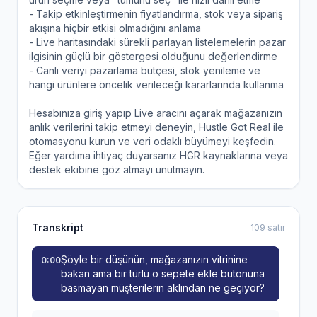
- Takip etkinleştirmenin fiyatlandırma, stok veya sipariş
akışına hiçbir etkisi olmadığını anlama
- Live haritasındaki sürekli parlayan listelemelerin pazar
ilgisinin güçlü bir göstergesi olduğunu değerlendirme
- Canlı veriyi pazarlama bütçesi, stok yenileme ve
hangi ürünlere öncelik verileceği kararlarında kullanma
Hesabınıza giriş yapıp Live aracını açarak mağazanızın
anlık verilerini takip etmeyi deneyin, Hustle Got Real ile
otomasyonu kurun ve veri odaklı büyümeyi keşfedin.
Eğer yardıma ihtiyaç duyarsanız HGR kaynaklarına veya
destek ekibine göz atmayı unutmayın.
Transkript
109 satır
Şöyle bir düşünün, mağazanızın vitrinine
0:00
bakan ama bir türlü o sepete ekle butonuna
basmayan müşterilerin aklından ne geçiyor?