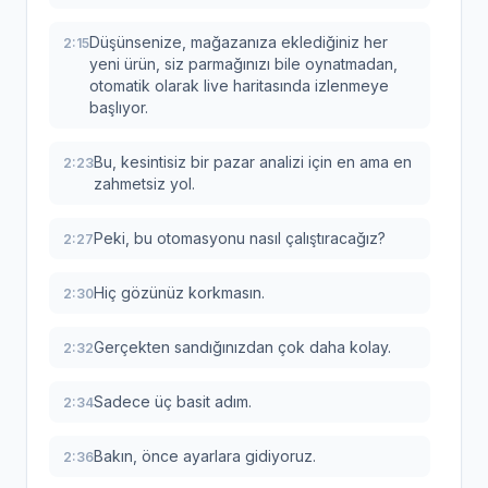
Düşünsenize, mağazanıza eklediğiniz her
2:15
yeni ürün, siz parmağınızı bile oynatmadan,
otomatik olarak live haritasında izlenmeye
başlıyor.
Bu, kesintisiz bir pazar analizi için en ama en
2:23
zahmetsiz yol.
Peki, bu otomasyonu nasıl çalıştıracağız?
2:27
Hiç gözünüz korkmasın.
2:30
Gerçekten sandığınızdan çok daha kolay.
2:32
Sadece üç basit adım.
2:34
Bakın, önce ayarlara gidiyoruz.
2:36