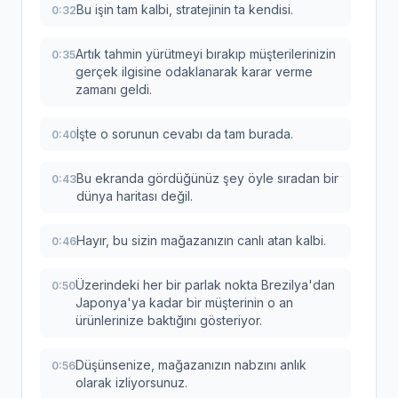
Bu işin tam kalbi, stratejinin ta kendisi.
0:32
Artık tahmin yürütmeyi bırakıp müşterilerinizin
0:35
gerçek ilgisine odaklanarak karar verme
zamanı geldi.
İşte o sorunun cevabı da tam burada.
0:40
Bu ekranda gördüğünüz şey öyle sıradan bir
0:43
dünya haritası değil.
Hayır, bu sizin mağazanızın canlı atan kalbi.
0:46
Üzerindeki her bir parlak nokta Brezilya'dan
0:50
Japonya'ya kadar bir müşterinin o an
ürünlerinize baktığını gösteriyor.
Düşünsenize, mağazanızın nabzını anlık
0:56
olarak izliyorsunuz.