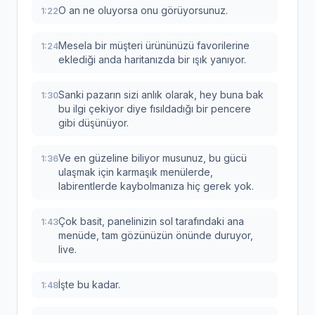
O an ne oluyorsa onu görüyorsunuz.
1:22
Mesela bir müşteri ürününüzü favorilerine
1:24
eklediği anda haritanızda bir ışık yanıyor.
Sanki pazarın sizi anlık olarak, hey buna bak
1:30
bu ilgi çekiyor diye fısıldadığı bir pencere
gibi düşünüyor.
Ve en güzeline biliyor musunuz, bu gücü
1:36
ulaşmak için karmaşık menülerde,
labirentlerde kaybolmanıza hiç gerek yok.
Çok basit, panelinizin sol tarafındaki ana
1:43
menüde, tam gözünüzün önünde duruyor,
live.
İşte bu kadar.
1:48