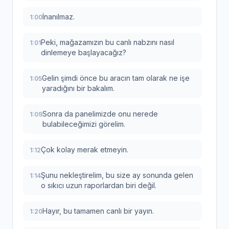
İnanılmaz.
1:00
Peki, mağazamızın bu canlı nabzını nasıl
1:01
dinlemeye başlayacağız?
Gelin şimdi önce bu aracın tam olarak ne işe
1:05
yaradığını bir bakalım.
Sonra da panelimizde onu nerede
1:09
bulabileceğimizi görelim.
Çok kolay merak etmeyin.
1:12
Şunu nekleştirelim, bu size ay sonunda gelen
1:14
o sıkıcı uzun raporlardan biri değil.
Hayır, bu tamamen canlı bir yayın.
1:20