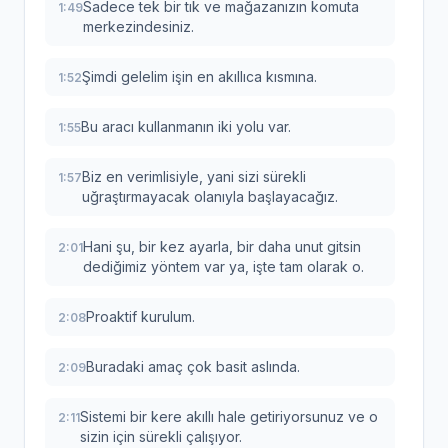
Sadece tek bir tık ve mağazanızın komuta
1:49
merkezindesiniz.
Şimdi gelelim işin en akıllıca kısmına.
1:52
Bu aracı kullanmanın iki yolu var.
1:55
Biz en verimlisiyle, yani sizi sürekli
1:57
uğraştırmayacak olanıyla başlayacağız.
Hani şu, bir kez ayarla, bir daha unut gitsin
2:01
dediğimiz yöntem var ya, işte tam olarak o.
Proaktif kurulum.
2:08
Buradaki amaç çok basit aslında.
2:09
Sistemi bir kere akıllı hale getiriyorsunuz ve o
2:11
sizin için sürekli çalışıyor.