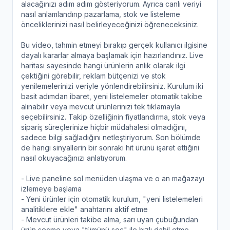
alacağınızı adım adım gösteriyorum. Ayrıca canlı veriyi
nasıl anlamlandırıp pazarlama, stok ve listeleme
önceliklerinizi nasıl belirleyeceğinizi öğreneceksiniz.
Bu video, tahmin etmeyi bırakıp gerçek kullanıcı ilgisine
dayalı kararlar almaya başlamak için hazırlandınız. Live
haritası sayesinde hangi ürünlerin anlık olarak ilgi
çektiğini görebilir, reklam bütçenizi ve stok
yenilemelerinizi veriyle yönlendirebilirsiniz. Kurulum iki
basit adımdan ibaret, yeni listelemeler otomatik takibe
alınabilir veya mevcut ürünlerinizi tek tıklamayla
seçebilirsiniz. Takip özelliğinin fiyatlandırma, stok veya
sipariş süreçlerinize hiçbir müdahalesi olmadığını,
sadece bilgi sağladığını netleştiriyorum. Son bölümde
de hangi sinyallerin bir sonraki hit ürünü işaret ettiğini
nasıl okuyacağınızı anlatıyorum.
- Live paneline sol menüden ulaşma ve o an mağazayı
izlemeye başlama
- Yeni ürünler için otomatik kurulum, "yeni listelemeleri
analitiklere ekle" anahtarını aktif etme
- Mevcut ürünleri takibe alma, sarı uyarı çubuğundan
ürün seçme veya "tümünü seç" ile hızlı dahil etme