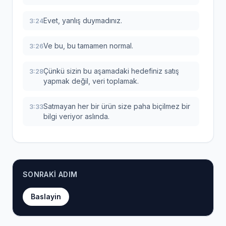
Evet, yanlış duymadınız.
3:24
Ve bu, bu tamamen normal.
3:26
Çünkü sizin bu aşamadaki hedefiniz satış
3:28
yapmak değil, veri toplamak.
Satmayan her bir ürün size paha biçilmez bir
3:33
bilgi veriyor aslında.
Müşterilerim bunu istemiyor diyor.
3:37
İşte bu yüzden sabır, bu aşamadaki en yakın
3:39
SONRAKI ADIM
arkadaşınız olacak.
Baslayin
Şimdi, elinizde yavaş yavaş veriler birikmeye
3:44
başladı değil mi?