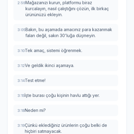
Mağazanızı kurun, platformu biraz
2:59
kurcalayın, nasıl çalıştığını çözün, ilk birkaç
ürününüzü ekleyin.
Bakın, bu aşamada amacınız para kazanmak
3:05
falan değil, sakın 30'luğa düşmeyin.
Tek amaç, sistemi öğrenmek.
3:10
Ve geldik ikinci aşamaya.
3:12
Test etme!
3:14
İşte burası çoğu kişinin havlu attığı yer.
3:15
Neden mi?
3:18
Çünkü eklediğiniz ürünlerin çoğu belki de
3:19
hiçbiri satmayacak.