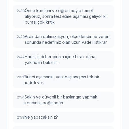
Önce kurulum ve öğrenmeyle temeli
2:33
atıyoruz, sonra test etme aşaması geliyor ki
burası çok kritik.
Ardından optimizasyon, ölçeklendirme ve en
2:40
sonunda hedefimiz olan uzun vadeli istikrar.
Hadi şimdi her birinin içine biraz daha
2:47
yakından bakalım.
Birinci aşamanın, yani başlangıcın tek bir
2:51
hedefi var.
Sakin ve güvenli bir başlangıç yapmak,
2:54
kendinizi boğmadan.
Ne yapacaksınız?
2:58