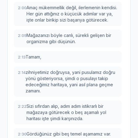
Amaç mükemmellik değil, ilerlemenin kendisi.
2:00
Her gün attığınız o küçücük adımlar var ya,
işte onlar birikip sizi başarıya götürecek.
Mağazanızı böyle canlı, sürekli gelişen bir
2:09
organizma gibi düşünün.
Tamam,
2:13
zihniyetimiz doğruysa, yani pusulamız doğru
2:14
yönü gösteriyorsa, şimdi o pusulayı takip
edeceğimiz haritaya, yani asıl plana geçme
zamanı.
Sizi sıfırdan alıp, adım adım istikrarlı bir
2:22
mağazaya götürecek o beş aşamalı yol
haritası işte şimdi karşınızda.
Gördüğünüz gibi beş temel aşamamız var.
2:30