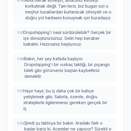
Ama merak etmeyin, amacımız kimseyi
0:49
korkutmak değil. Tam tersi, biz bugün sizi o
meşhur tuzaklardan kurtaracak zihniyeti ve o
doğru yol haritasını konuşmak için buradayız.
Dropshipping'i nasıl sürdürülebilir? Gerçek bir
1:01
işe dönüştürürsünüz. Gelin hep beraber
bakalım. Hazırsanız başlıyoruz.
Bakın, her şey kafada başlıyor.
1:08
Dropshipping'i bir vurkaç taktiği, bir piyango
bileti gibi görürseniz baştan kaybettiniz
demektir.
Hayır hayır, bu iş daha çok bir bahçe
1:17
yetiştirmek gibi. Sabırla, özenle, doğru
stratejilerle ilgilenmeniz gereken gerçek bir
iş.
Şimdi şu tabloya bir bakın. Aradaki fark o
1:26
kadar bariz ki. Acemiler ne yapıyor? Sürekli o