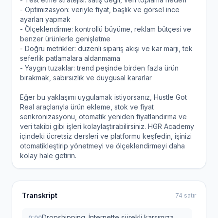
- Optimizasyon: veriyle fiyat, başlık ve görsel ince
ayarları yapmak
- Ölçeklendirme: kontrollü büyüme, reklam bütçesi ve
benzer ürünlerle genişletme
- Doğru metrikler: düzenli sipariş akışı ve kar marjı, tek
seferlik patlamalara aldanmama
- Yaygın tuzaklar: trend peşinde birden fazla ürün
bırakmak, sabırsızlık ve duygusal kararlar
Eğer bu yaklaşımı uygulamak istiyorsanız, Hustle Got
Real araçlarıyla ürün ekleme, stok ve fiyat
senkronizasyonu, otomatik yeniden fiyatlandırma ve
veri takibi gibi işleri kolaylaştırabilirsiniz. HGR Academy
içindeki ücretsiz dersleri ve platformu keşfedin, işinizi
otomatikleştirip yönetmeyi ve ölçeklendirmeyi daha
kolay hale getirin.
Transkript
74 satır
Dropshipping. İnternette sürekli karşımıza
0:00