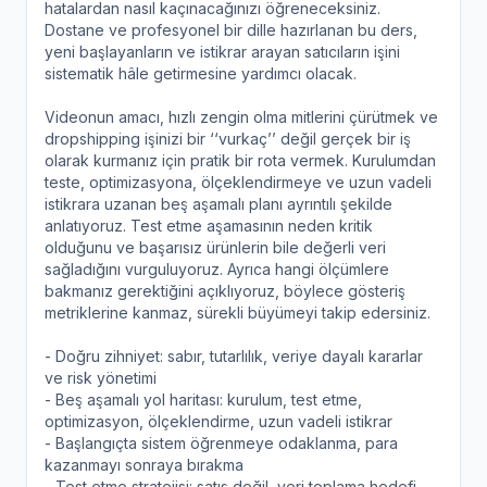
hatalardan nasıl kaçınacağınızı öğreneceksiniz.
Dostane ve profesyonel bir dille hazırlanan bu ders,
yeni başlayanların ve istikrar arayan satıcıların işini
sistematik hâle getirmesine yardımcı olacak.
Videonun amacı, hızlı zengin olma mitlerini çürütmek ve
dropshipping işinizi bir ‘‘vurkaç’’ değil gerçek bir iş
olarak kurmanız için pratik bir rota vermek. Kurulumdan
teste, optimizasyona, ölçeklendirmeye ve uzun vadeli
istikrara uzanan beş aşamalı planı ayrıntılı şekilde
anlatıyoruz. Test etme aşamasının neden kritik
olduğunu ve başarısız ürünlerin bile değerli veri
sağladığını vurguluyoruz. Ayrıca hangi ölçümlere
bakmanız gerektiğini açıklıyoruz, böylece gösteriş
metriklerine kanmaz, sürekli büyümeyi takip edersiniz.
- Doğru zihniyet: sabır, tutarlılık, veriye dayalı kararlar
ve risk yönetimi
- Beş aşamalı yol haritası: kurulum, test etme,
optimizasyon, ölçeklendirme, uzun vadeli istikrar
- Başlangıçta sistem öğrenmeye odaklanma, para
kazanmayı sonraya bırakma
- Test etme stratejisi: satış değil, veri toplama hedefi