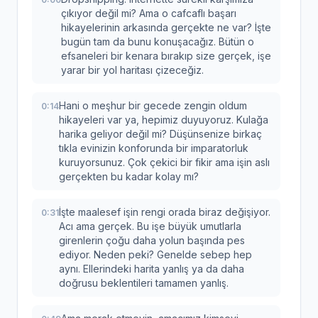
çıkıyor değil mi? Ama o cafcaflı başarı
hikayelerinin arkasında gerçekte ne var? İşte
bugün tam da bunu konuşacağız. Bütün o
efsaneleri bir kenara bırakıp size gerçek, işe
yarar bir yol haritası çizeceğiz.
Hani o meşhur bir gecede zengin oldum
0:14
hikayeleri var ya, hepimiz duyuyoruz. Kulağa
harika geliyor değil mi? Düşünsenize birkaç
tıkla evinizin konforunda bir imparatorluk
kuruyorsunuz. Çok çekici bir fikir ama işin aslı
gerçekten bu kadar kolay mı?
İşte maalesef işin rengi orada biraz değişiyor.
0:31
Acı ama gerçek. Bu işe büyük umutlarla
girenlerin çoğu daha yolun başında pes
ediyor. Neden peki? Genelde sebep hep
aynı. Ellerindeki harita yanlış ya da daha
doğrusu beklentileri tamamen yanlış.