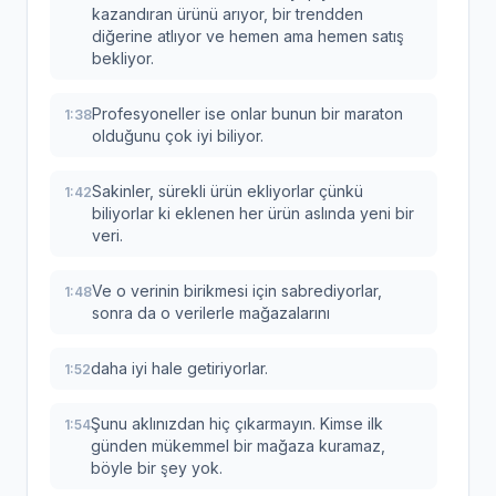
kazandıran ürünü arıyor, bir trendden
diğerine atlıyor ve hemen ama hemen satış
bekliyor.
Profesyoneller ise onlar bunun bir maraton
1:38
olduğunu çok iyi biliyor.
Sakinler, sürekli ürün ekliyorlar çünkü
1:42
biliyorlar ki eklenen her ürün aslında yeni bir
veri.
Ve o verinin birikmesi için sabrediyorlar,
1:48
sonra da o verilerle mağazalarını
daha iyi hale getiriyorlar.
1:52
Şunu aklınızdan hiç çıkarmayın. Kimse ilk
1:54
günden mükemmel bir mağaza kuramaz,
böyle bir şey yok.