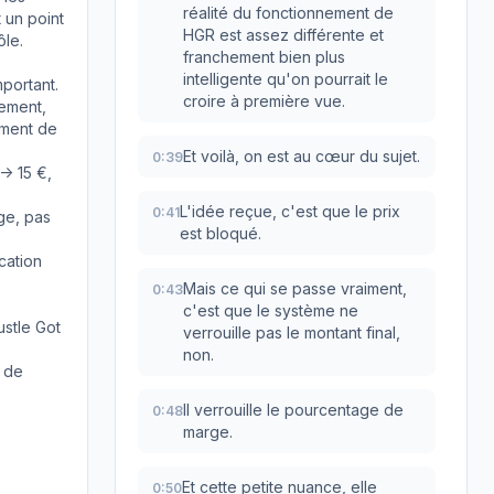
réalité du fonctionnement de
t un point
HGR est assez différente et
ôle.
franchement bien plus
intelligente qu'on pourrait le
portant.
croire à première vue.
lement,
ement de
Et voilà, on est au cœur du sujet.
0:39
> 15 €,
L'idée reçue, c'est que le prix
0:41
ge, pas
est bloqué.
cation
Mais ce qui se passe vraiment,
0:43
c'est que le système ne
stle Got
verrouille pas le montant final,
non.
s de
Il verrouille le pourcentage de
0:48
marge.
Et cette petite nuance, elle
0:50