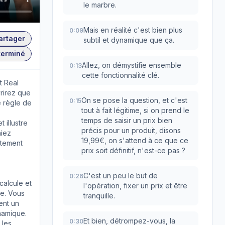
le marbre.
Mais en réalité c'est bien plus
0:09
artager
subtil et dynamique que ça.
terminé
Allez, on démystifie ensemble
0:13
cette fonctionnalité clé.
t Real
rirez que
On se pose la question, et c'est
0:15
ne règle de
tout à fait légitime, si on prend le
temps de saisir un prix bien
 illustre
précis pour un produit, disons
hiez
19,99€, on s'attend à ce que ce
ctement
prix soit définitif, n'est-ce pas ?
C'est un peu le but de
0:26
calcule et
l'opération, fixer un prix et être
e. Vous
tranquille.
ent un
namique.
Et bien, détrompez-vous, la
0:30
 les