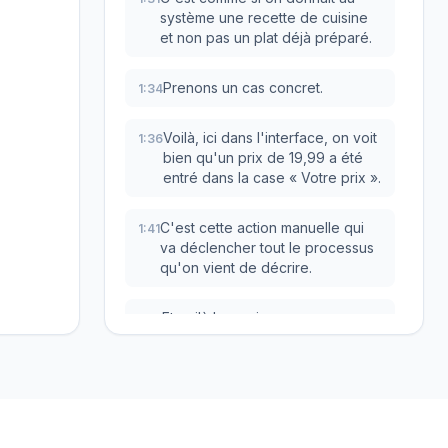
système une recette de cuisine
et non pas un plat déjà préparé.
Prenons un cas concret.
1:34
Voilà, ici dans l'interface, on voit
1:36
bien qu'un prix de 19,99 a été
entré dans la case « Votre prix ».
C'est cette action manuelle qui
1:41
va déclencher tout le processus
qu'on vient de décrire.
Et voilà la magie.
1:45
Le système ne se contente pas
1:47
de sauvegarder bêtement 19,99.
Non, il analyse le coût d'origine
1:51