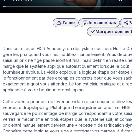
J’aime
Je n’aime pas
P
Marquer comme 
Dans cette leçon HGR Academy, on démystifie comment Hustle Go
gère les prix quand vous les modifiez manuellement. Vous découv
saisir un prix ne fige pas le montant final, mais définit en réalité u
marge que le système applique automatiquement lorsque le coût
fournisseur évolue. La vidéo explique la logique étape par étape et
le fonctionnement par des exemples concrets pour que vous sac
exactement à quoi vous attendre. Le ton est clair, pratique et dire
applicable à votre boutique dropshipping.
Cette vidéo a pour but de lever une idée reçue courante chez les
vendeurs dropshipping. Plutôt que d enregistrer un prix fixe, HGR 
sauvegarde le pourcentage de marge correspondant à votre saisi
verrez le mécanisme en trois étapes que le système suit, et comm
prix entré manuellement devient une « recette » de tarification dy
Connaître cette logique vous aide à protéger vos marges, à éviter