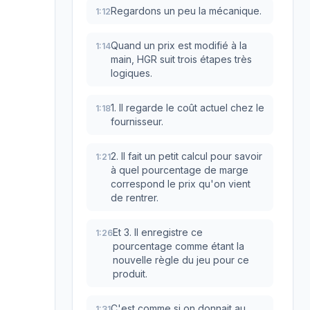
Regardons un peu la mécanique.
1:12
Quand un prix est modifié à la
1:14
main, HGR suit trois étapes très
logiques.
1. Il regarde le coût actuel chez le
1:18
fournisseur.
2. Il fait un petit calcul pour savoir
1:21
à quel pourcentage de marge
correspond le prix qu'on vient
de rentrer.
Et 3. Il enregistre ce
1:26
pourcentage comme étant la
nouvelle règle du jeu pour ce
produit.
C'est comme si on donnait au
1:31