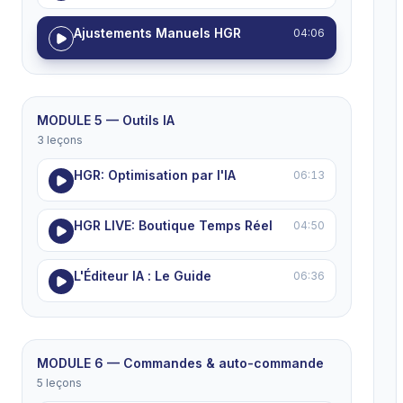
Ajustements Manuels HGR
04:06
MODULE 5 — Outils IA
3 leçons
HGR: Optimisation par l'IA
06:13
HGR LIVE: Boutique Temps Réel
04:50
L'Éditeur IA : Le Guide
06:36
MODULE 6 — Commandes & auto-commande
5 leçons