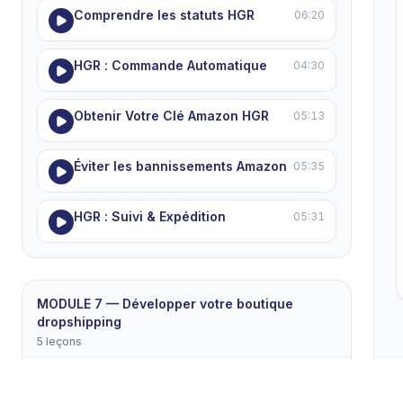
Comprendre les statuts HGR
06:20
HGR : Commande Automatique
04:30
Obtenir Votre Clé Amazon HGR
05:13
Éviter les bannissements Amazon
05:35
HGR : Suivi & Expédition
05:31
MODULE 7 — Développer votre boutique
dropshipping
5 leçons
La Liste de Produits Gagnants
04:56