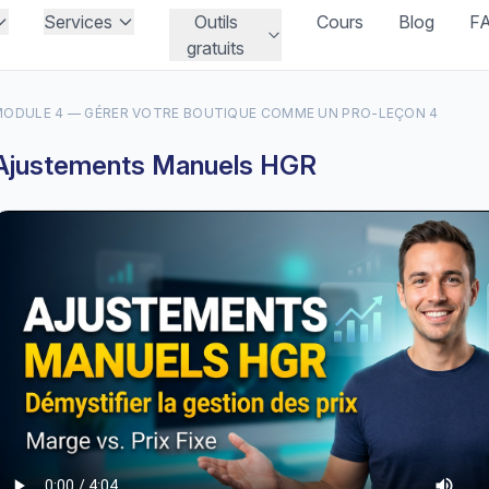
Services
Outils
Cours
Blog
F
gratuits
ODULE 4 — GÉRER VOTRE BOUTIQUE COMME UN PRO
-
LEÇON 4
Ajustements Manuels HGR