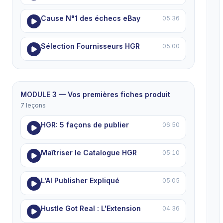
Cause N°1 des échecs eBay
05:36
Sélection Fournisseurs HGR
05:00
MODULE 3 — Vos premières fiches produit
7 leçons
HGR: 5 façons de publier
06:50
Maîtriser le Catalogue HGR
05:10
L'AI Publisher Expliqué
05:05
Hustle Got Real : L'Extension
04:36