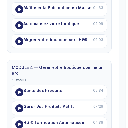
Maîtriser la Publication en Masse
04:33
Automatisez votre boutique
05:09
Migrer votre boutique vers HGR
06:03
MODULE 4 — Gérer votre boutique comme un
pro
4 leçons
Santé des Produits
05:34
Gérer Vos Produits Actifs
04:26
HGR: Tarification Automatisée
04:36