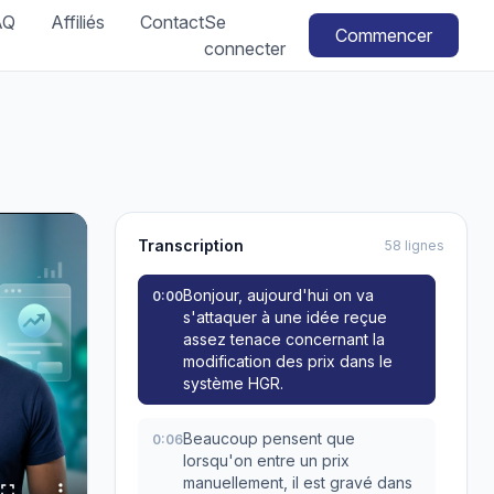
AQ
Affiliés
Contact
Se
Commencer
connecter
Transcription
58 lignes
Bonjour, aujourd'hui on va
0:00
s'attaquer à une idée reçue
assez tenace concernant la
modification des prix dans le
système HGR.
Beaucoup pensent que
0:06
lorsqu'on entre un prix
manuellement, il est gravé dans