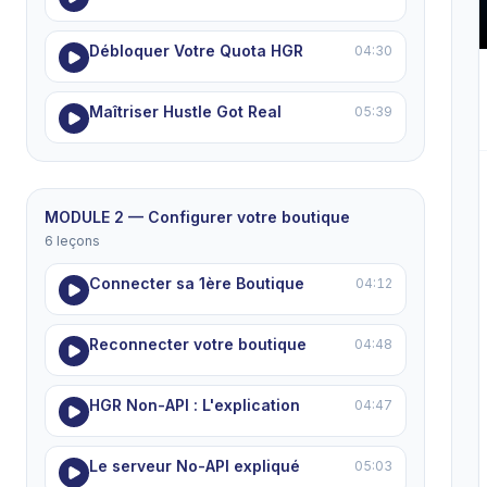
Débloquer Votre Quota HGR
04:30
Maîtriser Hustle Got Real
05:39
MODULE 2 — Configurer votre boutique
6 leçons
Connecter sa 1ère Boutique
04:12
Reconnecter votre boutique
04:48
HGR Non-API : L'explication
04:47
Le serveur No-API expliqué
05:03