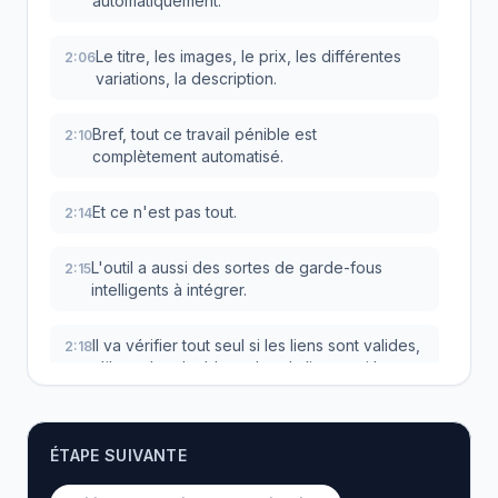
automatiquement.
Le titre, les images, le prix, les différentes
2:06
variations, la description.
Bref, tout ce travail pénible est
2:10
complètement automatisé.
Et ce n'est pas tout.
2:14
L'outil a aussi des sortes de garde-fous
2:15
intelligents à intégrer.
Il va vérifier tout seul si les liens sont valides,
2:18
s'il y a des doublons dans la liste et si le
fournisseur est bien compatible.
Donc, fini les mauvaises surprises après la
2:23
ÉTAPE SUIVANTE
publication.