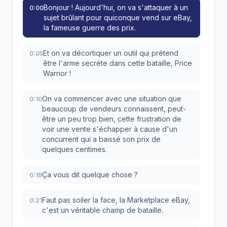
Bonjour ! Aujourd'hui, on va s'attaquer à un
0:00
sujet brûlant pour quiconque vend sur eBay,
la fameuse guerre des prix.
Et on va décortiquer un outil qui prétend
0:05
être l'arme secrète dans cette bataille, Price
Warrior !
On va commencer avec une situation que
0:10
beaucoup de vendeurs connaissent, peut-
être un peu trop bien, cette frustration de
voir une vente s'échapper à cause d'un
concurrent qui a baissé son prix de
quelques centimes.
Ça vous dit quelque chose ?
0:19
Faut pas soiler la face, la Marketplace eBay,
0:21
c'est un véritable champ de bataille.