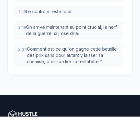
Le contrôle reste total.
2:18
On arrive maintenant au point crucial, le nerf
2:19
de la guerre, si j'ose dire.
Comment est-ce qu'on gagne cette bataille
2:24
des prix sans pour autant y laisser sa
chemise, c'est-à-dire sa rentabilité ?
C'est la grande angoisse avec ce genre
2:29
d'outil, n'est-ce pas ?
Est-ce que ça ne va pas juste déclencher
2:31
une spirale infernale, une course vers le bas
où tout le monde finit par vendre à perte ?
La réponse est directe et elle se veut très
2:37
Nous aidons les entrepreneurs e-commerce avec des
rassurante, le profit est toujours protégé.
solutions de dropshipping intelligentes.