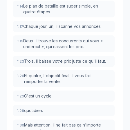
Le plan de bataille est super simple, en
1:14
quatre étapes.
Chaque jour, un, il scanne vos annonces.
1:17
Deux, il trouve les concurrents qui vous «
1:19
undercut », qui cassent les prix.
Trois, il baisse votre prix juste ce qu'il faut.
1:23
Et quatre, l'objectif final, il vous fait
1:26
remporter la vente.
C'est un cycle
1:29
quotidien.
1:29
Mais attention, il ne fait pas ça n'importe
1:30