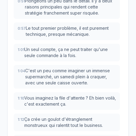
Plongeons un peu dans le détail. Il y a deux
0:51
raisons principales qui rendent cette
stratégie franchement super risquée.
Le tout premier problème, il est purement
0:57
technique, presque mécanique.
Un seul compte, ça ne peut traiter qu'une
1:01
seule commande à la fois.
C'est un peu comme imaginer un immense
1:04
supermarché, un samedi plein à craquer,
avec une seule caisse ouverte.
Vous imaginez la file d'attente ? Eh bien voilà,
1:10
c'est exactement ça.
Ça crée un goulot d'étranglement
1:12
monstrueux qui ralentit tout le business.