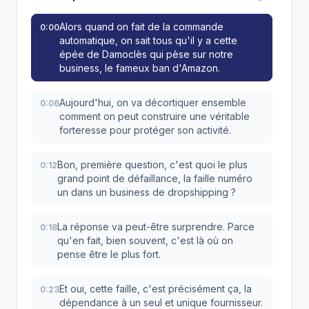
Alors quand on fait de la commande
0:00
automatique, on sait tous qu'il y a cette
épée de Damoclès qui pèse sur notre
business, le fameux ban d'Amazon.
Aujourd'hui, on va décortiquer ensemble
0:06
comment on peut construire une véritable
forteresse pour protéger son activité.
Bon, première question, c'est quoi le plus
0:12
grand point de défaillance, la faille numéro
un dans un business de dropshipping ?
La réponse va peut-être surprendre. Parce
0:18
qu'en fait, bien souvent, c'est là où on
pense être le plus fort.
Et oui, cette faille, c'est précisément ça, la
0:23
dépendance à un seul et unique fournisseur.