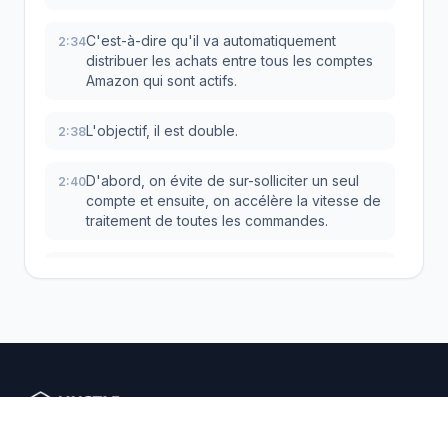
C'est-à-dire qu'il va automatiquement
2:34
distribuer les achats entre tous les comptes
Amazon qui sont actifs.
L'objectif, il est double.
2:38
D'abord, on évite de sur-solliciter un seul
2:40
compte et ensuite, on accélère la vitesse de
traitement de toutes les commandes.
Et le plus beau, c'est que c'est hyper simple
2:46
à mettre en place.
En général, dans les paramètres de
2:48
commandes automatiques, on trouve un
onglet « Comptes ».
Et à partir de là, on peut ajouter et gérer
2:53