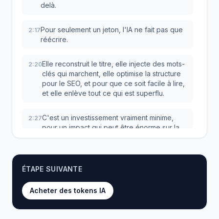
delà.
Pour seulement un jeton, l'IA ne fait pas que
2:17
réécrire.
Elle reconstruit le titre, elle injecte des mots-
2:20
clés qui marchent, elle optimise la structure
pour le SEO, et pour que ce soit facile à lire,
et elle enlève tout ce qui est superflu.
C'est un investissement vraiment minime,
2:27
pour un impact qui peut être énorme sur la
visibilité.
La transformation est assez frappante, non ?
2:31
ÉTAPE SUIVANTE
On passe d'un titre générique, un peu
2:33
Acheter des tokens IA
répétitif, à un titre puissant, qui est conçu
pour plaire à la fois aux robots des moteurs
de recherche et à l'œil humain.