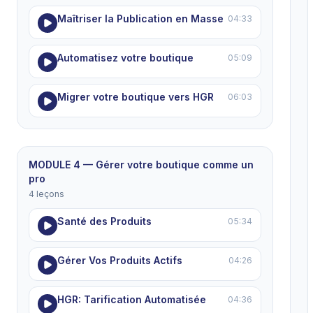
Maîtriser la Publication en Masse
04:33
Automatisez votre boutique
05:09
Migrer votre boutique vers HGR
06:03
MODULE 4 — Gérer votre boutique comme un
pro
4 leçons
Santé des Produits
05:34
Gérer Vos Produits Actifs
04:26
HGR: Tarification Automatisée
04:36