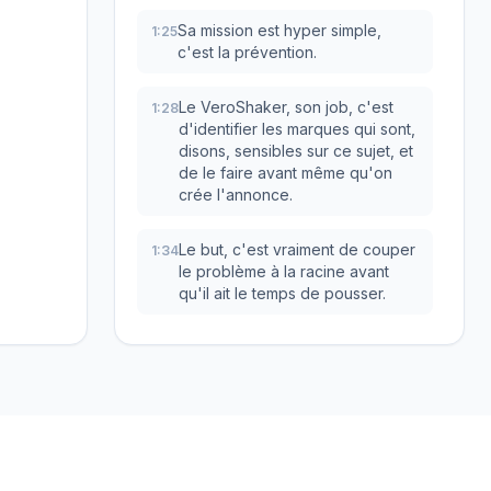
Sa mission est hyper simple,
1:25
c'est la prévention.
Le VeroShaker, son job, c'est
1:28
d'identifier les marques qui sont,
disons, sensibles sur ce sujet, et
de le faire avant même qu'on
crée l'annonce.
Le but, c'est vraiment de couper
1:34
le problème à la racine avant
qu'il ait le temps de pousser.
Et ce qui est bien, c'est que cet
1:38
outil, ce n'est pas un truc
réservé à une élite.
Que l'on soit un vendeur qui
1:42
débute en plein apprentissage
Services
Outils gratuits
des règles, ou alors un vendeur