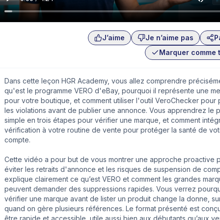
J’aime
Je n’aime pas
P
Marquer comme 
Dans cette leçon HGR Academy, vous allez comprendre précisém
qu'est le programme VERO d'eBay, pourquoi il représente une m
pour votre boutique, et comment utiliser l'outil VeroChecker pour 
les violations avant de publier une annonce. Vous apprendrez le 
simple en trois étapes pour vérifier une marque, et comment intég
vérification à votre routine de vente pour protéger la santé de vot
compte.
Cette vidéo a pour but de vous montrer une approche proactive 
éviter les retraits d'annonce et les risques de suspension de com
explique clairement ce qu’est VERO et comment les grandes mar
peuvent demander des suppressions rapides. Vous verrez pourq
vérifier une marque avant de lister un produit change la donne, su
quand on gère plusieurs références. Le format présenté est conç
être rapide et accessible, utile aussi bien aux débutants qu’aux v