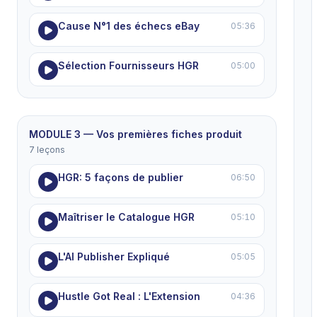
Cause N°1 des échecs eBay
05:36
Sélection Fournisseurs HGR
05:00
MODULE 3 — Vos premières fiches produit
7 leçons
HGR: 5 façons de publier
06:50
Maîtriser le Catalogue HGR
05:10
L'AI Publisher Expliqué
05:05
Hustle Got Real : L'Extension
04:36