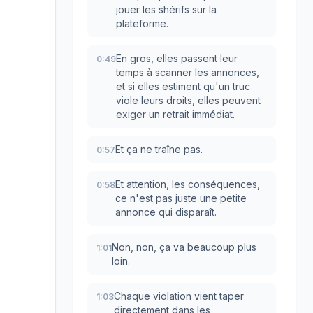
jouer les shérifs sur la
plateforme.
En gros, elles passent leur
0:49
temps à scanner les annonces,
et si elles estiment qu'un truc
viole leurs droits, elles peuvent
exiger un retrait immédiat.
Et ça ne traîne pas.
0:57
Et attention, les conséquences,
0:58
ce n'est pas juste une petite
annonce qui disparaît.
Non, non, ça va beaucoup plus
1:01
loin.
Chaque violation vient taper
1:03
directement dans les