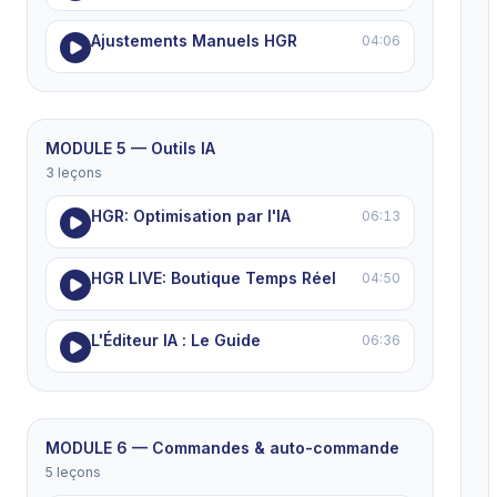
Ajustements Manuels HGR
04:06
MODULE 5 — Outils IA
3 leçons
HGR: Optimisation par l'IA
06:13
HGR LIVE: Boutique Temps Réel
04:50
L'Éditeur IA : Le Guide
06:36
MODULE 6 — Commandes & auto-commande
5 leçons