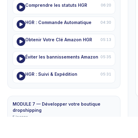
Comprendre les statuts HGR
06:20
HGR : Commande Automatique
04:30
Obtenir Votre Clé Amazon HGR
05:13
Éviter les bannissements Amazon
05:35
HGR : Suivi & Expédition
05:31
MODULE 7 — Développer votre boutique
dropshipping
5 leçons
La Liste de Produits Gagnants
04:56