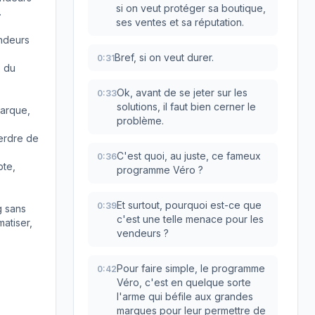
si on veut protéger sa boutique,
.
ses ventes et sa réputation.
ndeurs
Bref, si on veut durer.
0:31
é du
Ok, avant de se jeter sur les
0:33
solutions, il faut bien cerner le
marque,
problème.
perdre de
C'est quoi, au juste, ce fameux
0:36
pte,
programme Véro ?
Et surtout, pourquoi est-ce que
0:39
g sans
c'est une telle menace pour les
atiser,
vendeurs ?
Pour faire simple, le programme
0:42
Véro, c'est en quelque sorte
l'arme qui béfile aux grandes
marques pour leur permettre de