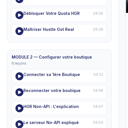
Débloquer Votre Quota HGR
04:30
Maîtriser Hustle Got Real
05:39
MODULE 2 — Configurer votre boutique
6 leçons
Connecter sa 1ère Boutique
04:12
Reconnecter votre boutique
04:48
HGR Non-API : L'explication
04:47
Le serveur No-API expliqué
05:03