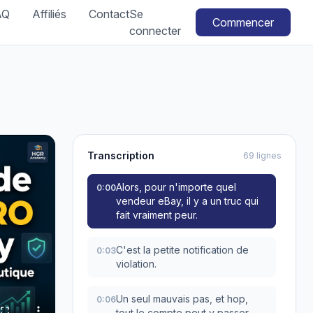
AQ
Affiliés
Contact
Se
Commencer
connecter
Transcription
69 lignes
Alors, pour n'importe quel
0:00
vendeur eBay, il y a un truc qui
fait vraiment peur.
C'est la petite notification de
0:03
violation.
Un seul mauvais pas, et hop,
0:06
tout le compte peut y passer.