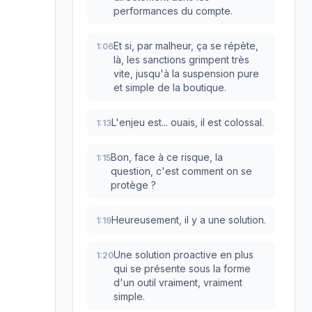
performances du compte.
Et si, par malheur, ça se répète,
1:06
là, les sanctions grimpent très
vite, jusqu'à la suspension pure
et simple de la boutique.
L'enjeu est... ouais, il est colossal.
1:13
Bon, face à ce risque, la
1:15
question, c'est comment on se
protège ?
Heureusement, il y a une solution.
1:19
Une solution proactive en plus
1:20
qui se présente sous la forme
d'un outil vraiment, vraiment
simple.