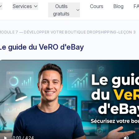
Services
Outils
Cours
Blog
F
gratuits
ODULE 7 — DÉVELOPPER VOTRE BOUTIQUE DROPSHIPPING
-
LEÇON 3
Le guide du VeRO d'eBay