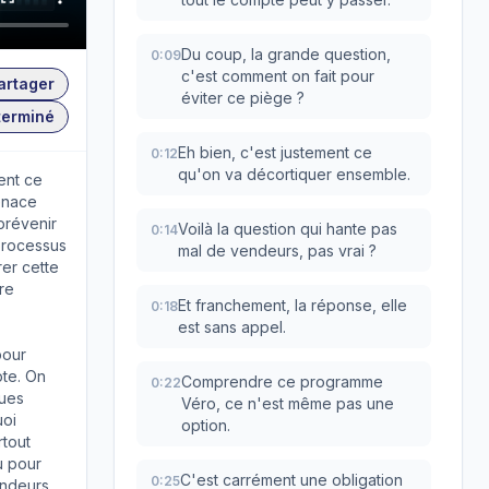
Du coup, la grande question,
0:09
c'est comment on fait pour
artager
éviter ce piège ?
terminé
Eh bien, c'est justement ce
0:12
qu'on va décortiquer ensemble.
ent ce
enace
prévenir
Voilà la question qui hante pas
0:14
processus
mal de vendeurs, pas vrai ?
rer cette
re
Et franchement, la réponse, elle
0:18
est sans appel.
pour
pte. On
Comprendre ce programme
0:22
ques
Véro, ce n'est même pas une
uoi
option.
rtout
u pour
C'est carrément une obligation
0:25
endeurs