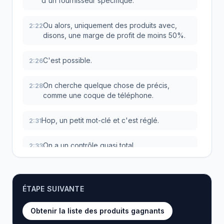
d'un fournisseur spécifique.
Ou alors, uniquement des produits avec,
2:22
disons, une marge de profit de moins 50%.
C'est possible.
2:26
On cherche quelque chose de précis,
2:28
comme une coque de téléphone.
Hop, un petit mot-clé et c'est réglé.
2:31
On a un contrôle quasi total.
2:33
Une fois qu'un produit nous tape dans l'œil,
2:34
on clique dessus et on a accès à une vue
ÉTAPE SUIVANTE
super détaillée.
Obtenir la liste des produits gagnants
Et ça, c'est une étape cruciale pour vérifier
2:40