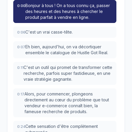
Bonjour à tous ! On a tous connu ça, passer
0:00
des heures et des heures à chercher le
produit parfait à vendre en ligne.
C'est un vrai casse-tête.
0:06
Eh bien, aujourd'hui, on va décortiquer
0:07
ensemble le catalogue de Hustle Got Real.
C'est un outil qui promet de transformer cette
0:11
recherche, parfois super fastidieuse, en une
vraie stratégie gagnante.
Alors, pour commencer, plongeons
0:17
directement au cœur du problème que tout
vendeur e-commerce connaît bien, la
fameuse recherche de produits.
Cette sensation d'être complètement
0:24