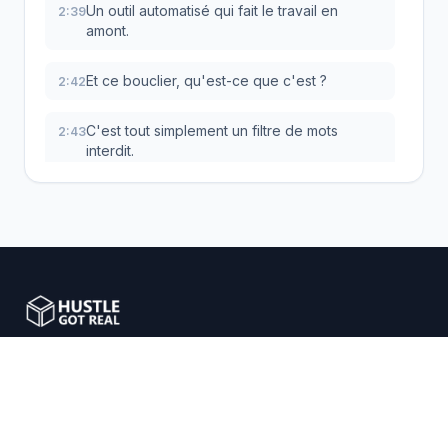
Un outil automatisé qui fait le travail en
2:39
amont.
Et ce bouclier, qu'est-ce que c'est ?
2:42
C'est tout simplement un filtre de mots
2:43
interdit.
Le principe est hyper simple, mais
2:46
redoutablement efficace.
Il va scanner et bloquer n'importe quelle
2:49
annonce qui contient un mot à risque, et ce,
avant même qu'elle soit envoyée sur la
Marketplace.
Nous aidons les entrepreneurs e-commerce avec des
solutions de dropshipping intelligentes.
Le problème est coupé à la racine.
2:56
Regardez, voilà un exemple parfait.
2:58
Se connecter
Commencer