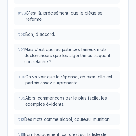
C'est là, précisément, que le piège se
0:56
referme.
Bon, d'accord.
1:00
Mais c'est quoi au juste ces fameux mots
1:01
déclencheurs que les algorithmes traquent
son relâche ?
On va voir que la réponse, eh bien, elle est
1:06
parfois assez surprenante.
Alors, commençons par le plus facile, les
1:09
exemples évidents.
Des mots comme alcool, couteau, munition.
1:12
Bon, logiquement, ça, c'est sur la liste de
1:15