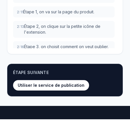
Étape 1, on va sur la page du produit.
2:11
Étape 2, on clique sur la petite icône de
2:13
l'extension.
Étape 3, on choisit comment on veut publier.
2:16
Et étape 4, on confirme.
2:19
ÉTAPE SUIVANTE
C'est tout.
2:20
Utiliser le service de publication
Franchement, difficile de faire plus simple.
2:21
C'est vraiment là que tout commence, avec
2:23
ce petit clic.
Une fois sur la page du produit qu'on a
2:26