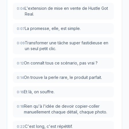
L'extension de mise en vente de Hustle Got
0:04
Real.
La promesse, elle, est simple.
0:07
Transformer une tâche super fastidieuse en
0:09
un seul petit clic.
On connaît tous ce scénario, pas vrai ?
0:12
On trouve la perle rare, le produit parfait.
0:14
Et là, on souffre.
0:16
Rien qu'à l'idée de devoir copier-coller
0:18
manuellement chaque détail, chaque photo.
C'est long, c'est répétitif.
0:22