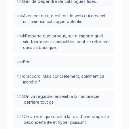
Fini de dépendre de catalogues fixes.
1:08
Avec cet outil, c'est tout le web qui devient
1:10
un immense catalogue potentiel.
N'importe quel produit, sur n'importe quel
1:14
site fournisseur compatible, peut se retrouver
dans sa boutique.
Bon,
1:19
d'accord. Mais concrètement, comment ça
1:21
marche ?
On va regarder ensemble la mécanique
1:23
derrière tout ça.
On va voir que c'est à la fois d'une simplicité
1:25
déconcertante et hyper puissant.