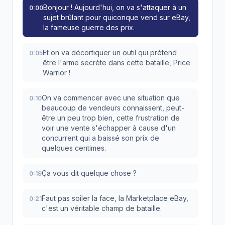
Bonjour ! Aujourd'hui, on va s'attaquer à un
0:00
sujet brûlant pour quiconque vend sur eBay,
la fameuse guerre des prix.
Et on va décortiquer un outil qui prétend
0:05
être l'arme secrète dans cette bataille, Price
Warrior !
On va commencer avec une situation que
0:10
beaucoup de vendeurs connaissent, peut-
être un peu trop bien, cette frustration de
voir une vente s'échapper à cause d'un
concurrent qui a baissé son prix de
quelques centimes.
Ça vous dit quelque chose ?
0:19
Faut pas soiler la face, la Marketplace eBay,
0:21
c'est un véritable champ de bataille.