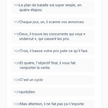
Le plan de bataille est super simple, en
1:14
quatre étapes.
Chaque jour, un, il scanne vos annonces.
1:17
Deux, il trouve les concurrents qui vous «
1:19
undercut », qui cassent les prix.
Trois, il baisse votre prix juste ce qu'il faut.
1:23
Et quatre, l'objectif final, il vous fait
1:26
remporter la vente.
C'est un cycle
1:29
quotidien.
1:29
Mais attention, il ne fait pas ça n'importe
1:30