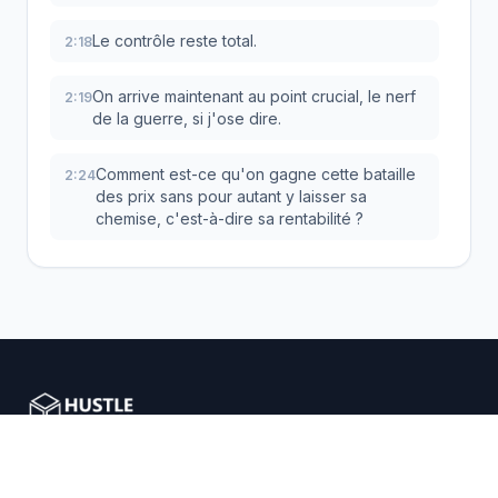
Le contrôle reste total.
2:18
On arrive maintenant au point crucial, le nerf
2:19
de la guerre, si j'ose dire.
Comment est-ce qu'on gagne cette bataille
2:24
des prix sans pour autant y laisser sa
chemise, c'est-à-dire sa rentabilité ?
C'est la grande angoisse avec ce genre
2:29
d'outil, n'est-ce pas ?
Est-ce que ça ne va pas juste déclencher
2:31
une spirale infernale, une course vers le bas
où tout le monde finit par vendre à perte ?
La réponse est directe et elle se veut très
2:37
Nous aidons les entrepreneurs e-commerce avec des
rassurante, le profit est toujours protégé.
solutions de dropshipping intelligentes.