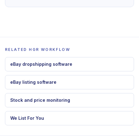
Para aplicar esta guia dentro de HGR, continua con
software dropshipping eBay
,
dropshipping
eBay sin API
,
monitorizacion stock y precios
.
RELATED HGR WORKFLOW
eBay dropshipping software