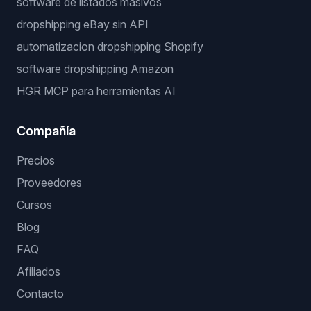
Buscador de nichos
Workflows populares
software automatizacion dropshipping
software dropshipping eBay
monitorizacion stock y precios
software de listados masivos
dropshipping eBay sin API
automatizacion dropshipping Shopify
software dropshipping Amazon
HGR MCP para herramientas AI
Compañía
Precios