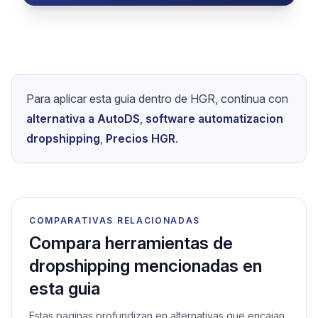
Únete a los miles de vendedores
que ya cambiaron a Hustle Got
Real. Empieza hoy con nuestra
prueba sin riesgo.
Prueba Hustle Got Real con
garantía de 7 días
Para aplicar esta guia dentro de HGR, continua con
alternativa a AutoDS
,
software automatizacion
dropshipping
,
Precios HGR
.