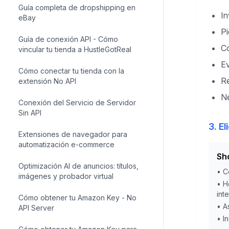
Guía completa de dropshipping en
In
eBay
Pi
Guía de conexión API - Cómo
Co
vincular tu tienda a HustleGotReal
Ev
Cómo conectar tu tienda con la
Re
extensión No API
Ne
Conexión del Servicio de Servidor
Sin API
3. E
Extensiones de navegador para
automatización e-commerce
Sh
Optimización AI de anuncios: títulos,
•
C
imágenes y probador virtual
•
H
int
Cómo obtener tu Amazon Key - No
•
A
API Server
•
I