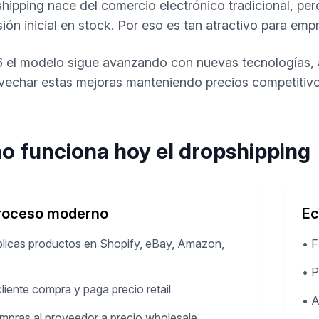
shipping nace del comercio electrónico tradicional, pero
rsión inicial en stock. Por eso es tan atractivo para e
 el modelo sigue avanzando con nuevas tecnologías, 
vechar estas mejoras manteniendo precios competitivos 
 funciona hoy el dropshipping
proceso moderno
Ec
blicas productos en Shopify, eBay, Amazon,
•
F
•
P
 cliente compra y paga precio retail
•
A
mpras al proveedor a precio wholesale