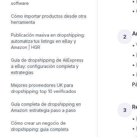
•
Guía de dropshipping en Walmart
•
Hustle Got Real: guía completa de
software
A
Cómo importar productos desde otra
2
herramienta
•
Publicación masiva en dropshipping:
•
automatiza tus listings en eBay y
•
Amazon | HGR
•
Guía de dropshipping de AliExpress
Pá
a eBay: configuración completa y
estrategias
Mejores proveedores UK para
R
3
dropshipping: top 10 verificados
•
Guía completa de dropshipping en
•
Amazon: estrategia paso a paso