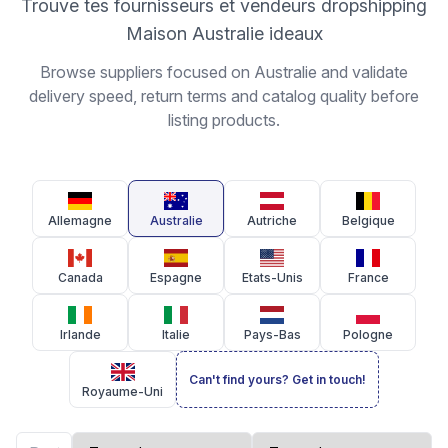
Trouve tes fournisseurs et vendeurs dropshipping
Maison Australie ideaux
Browse suppliers focused on Australie and validate
delivery speed, return terms and catalog quality before
listing products.
Allemagne
Australie
Autriche
Belgique
Canada
Espagne
Etats-Unis
France
Irlande
Italie
Pays-Bas
Pologne
Can't find yours? Get in touch!
Royaume-Uni