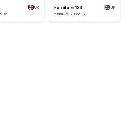
Furniture 123
UK
UK
o.uk
furniture123.co.uk