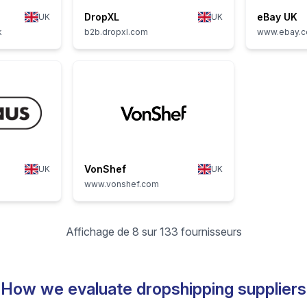
DropXL
eBay UK
UK
UK
k
b2b.dropxl.com
www.ebay.c
VonShef
UK
UK
www.vonshef.com
Affichage de 8 sur 133 fournisseurs
How we evaluate dropshipping suppliers