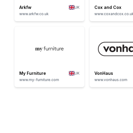
Arkfw
Cox and Cox
UK
www.arkfw.co.uk
www.coxandcox.co.u
My Furniture
VonHaus
UK
www.my-furniture.com
www.vonhaus.com