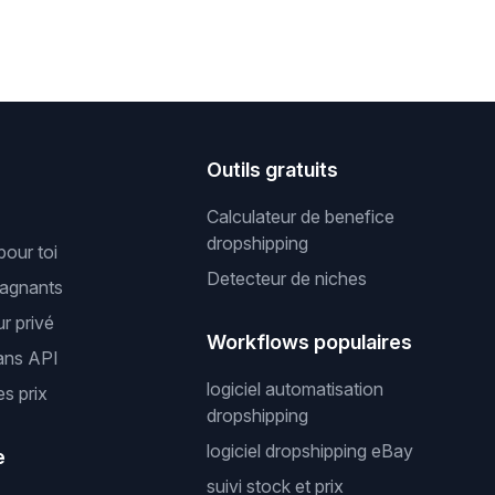
s
Outils gratuits
Calculateur de benefice
dropshipping
pour toi
Detecteur de niches
gagnants
r privé
Workflows populaires
ans API
logiciel automatisation
es prix
dropshipping
logiciel dropshipping eBay
e
suivi stock et prix