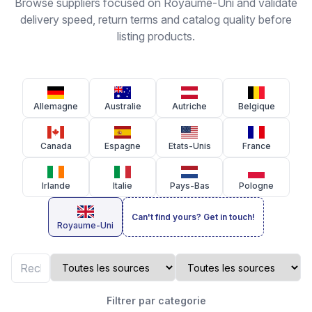
Browse suppliers focused on Royaume-Uni and validate
delivery speed, return terms and catalog quality before
listing products.
Allemagne
Australie
Autriche
Belgique
Canada
Espagne
Etats-Unis
France
Irlande
Italie
Pays-Bas
Pologne
Can't find yours? Get in touch!
Royaume-Uni
Filtrer par categorie