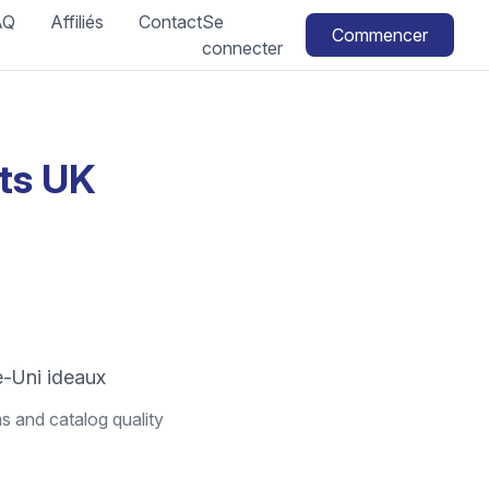
AQ
Affiliés
Contact
Se
Commencer
connecter
ts UK
e-Uni ideaux
s and catalog quality