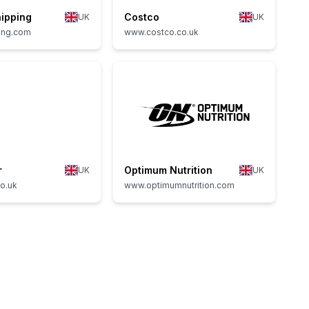
ipping
Costco
UK
UK
ing.com
www.costco.co.uk
r
Optimum Nutrition
UK
UK
o.uk
www.optimumnutrition.com