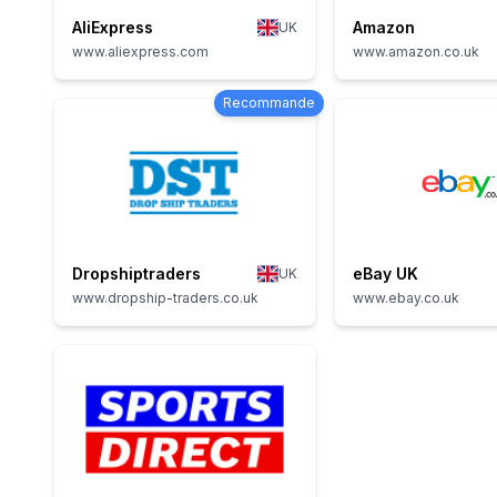
AliExpress
Amazon
UK
www.aliexpress.com
www.amazon.co.uk
Recommande
Dropshiptraders
eBay UK
UK
www.dropship-traders.co.uk
www.ebay.co.uk