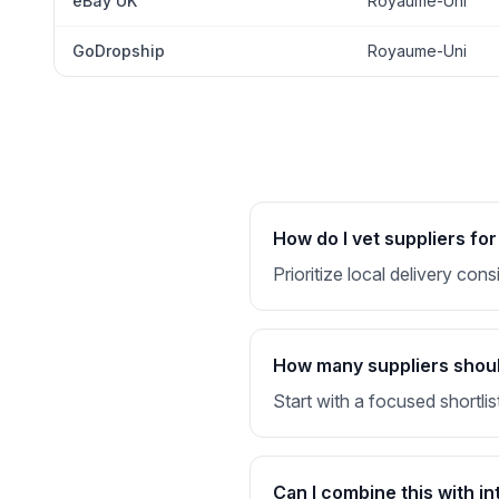
eBay UK
Royaume-Uni
GoDropship
Royaume-Uni
How do I vet suppliers f
Prioritize local delivery co
How many suppliers should
Start with a focused shortlis
Can I combine this with in