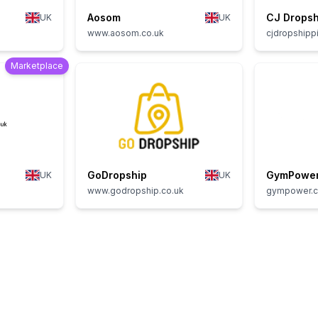
Aosom
CJ Dropsh
UK
UK
www.aosom.co.uk
cjdropshipp
Marketplace
GoDropship
GymPowe
UK
UK
www.godropship.co.uk
gympower.c