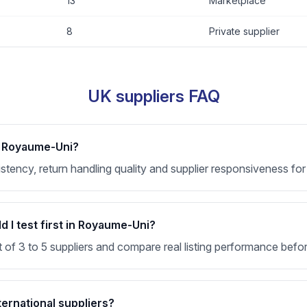
13
Marketplace
8
Private supplier
UK suppliers FAQ
or Royaume-Uni?
nsistency, return handling quality and supplier responsiveness
 I test first in Royaume-Uni?
t of 3 to 5 suppliers and compare real listing performance befor
ternational suppliers?