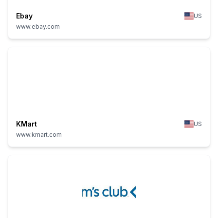
Ebay
US
www.ebay.com
KMart
US
www.kmart.com