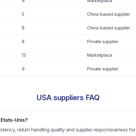
9
Marketplace
5
China-based supplier
8
China-based supplier
8
Private supplier
13
Marketplace
9
Private supplier
USA suppliers FAQ
 Etats-Unis?
nsistency, return handling quality and supplier responsiveness f