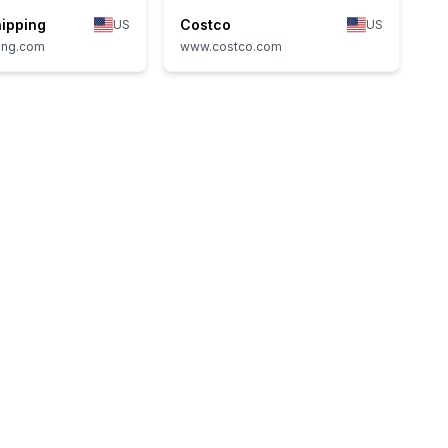
ipping
Costco
US
US
ing.com
www.costco.com