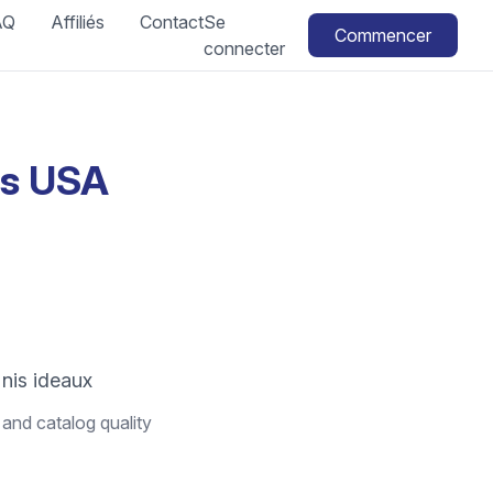
AQ
Affiliés
Contact
Se
Commencer
connecter
ts USA
nis ideaux
 and catalog quality