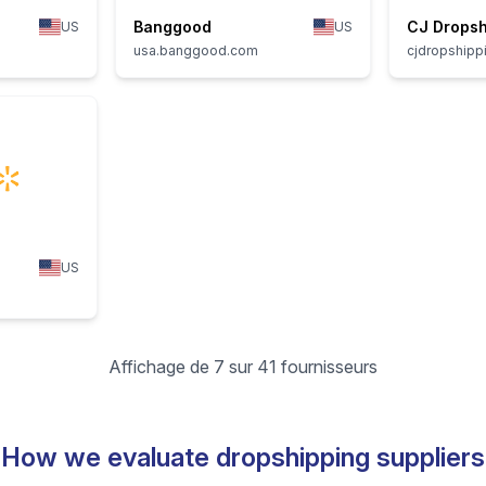
Banggood
CJ Dropsh
US
US
usa.banggood.com
cjdropshipp
US
Affichage de 7 sur 41 fournisseurs
How we evaluate dropshipping suppliers