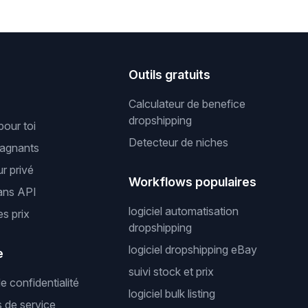
s
Outils gratuits
Calculateur de benefice
dropshipping
pour toi
Detecteur de niches
gagnants
r privé
Workflows populaires
ans API
logiciel automatisation
es prix
dropshipping
logiciel dropshipping eBay
e
suivi stock et prix
de confidentialité
logiciel bulk listing
s de service