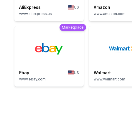
AliExpress
Amazon
US
www.aliexpress.us
www.amazon.com
Marketplace
Ebay
Walmart
US
www.ebay.com
www.walmart.com