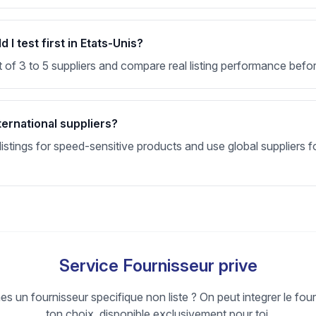
I test first in Etats-Unis?
t of 3 to 5 suppliers and compare real listing performance befor
ternational suppliers?
stings for speed-sensitive products and use global suppliers fo
Service Fournisseur prive
s un fournisseur specifique non liste ? On peut integrer le fou
ton choix, disponible exclusivement pour toi.