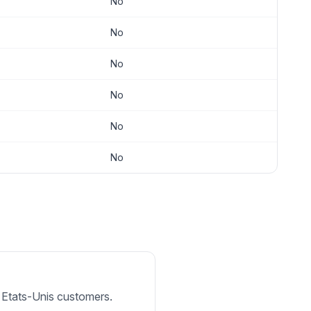
No
No
No
No
No
No
or Etats-Unis customers.