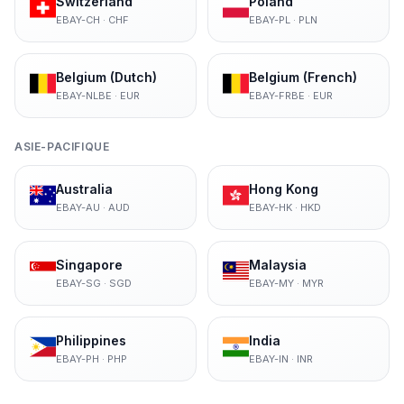
Switzerland
Poland
EBAY-CH
·
CHF
EBAY-PL
·
PLN
Belgium (Dutch)
Belgium (French)
EBAY-NLBE
·
EUR
EBAY-FRBE
·
EUR
ASIE-PACIFIQUE
Australia
Hong Kong
EBAY-AU
·
AUD
EBAY-HK
·
HKD
Singapore
Malaysia
EBAY-SG
·
SGD
EBAY-MY
·
MYR
Philippines
India
EBAY-PH
·
PHP
EBAY-IN
·
INR