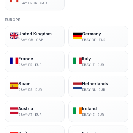
EBAY-FRCA
·
CAD
EUROPE
United Kingdom
Germany
EBAY-GB
·
GBP
EBAY-DE
·
EUR
France
Italy
EBAY-FR
·
EUR
EBAY-IT
·
EUR
Spain
Netherlands
EBAY-ES
·
EUR
EBAY-NL
·
EUR
Austria
Ireland
EBAY-AT
·
EUR
EBAY-IE
·
EUR