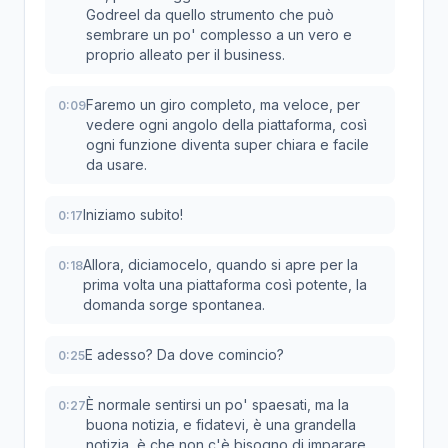
Godreel da quello strumento che può
sembrare un po' complesso a un vero e
proprio alleato per il business.
Faremo un giro completo, ma veloce, per
0:09
vedere ogni angolo della piattaforma, così
ogni funzione diventa super chiara e facile
da usare.
Iniziamo subito!
0:17
Allora, diciamocelo, quando si apre per la
0:18
prima volta una piattaforma così potente, la
domanda sorge spontanea.
E adesso? Da dove comincio?
0:25
È normale sentirsi un po' spaesati, ma la
0:27
buona notizia, e fidatevi, è una grandella
notizia, è che non c'è bisogno di imparare