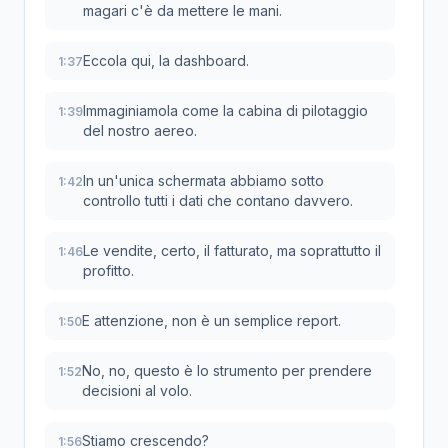
magari c'è da mettere le mani.
Eccola qui, la dashboard.
1:37
Immaginiamola come la cabina di pilotaggio
1:39
del nostro aereo.
In un'unica schermata abbiamo sotto
1:42
controllo tutti i dati che contano davvero.
Le vendite, certo, il fatturato, ma soprattutto il
1:46
profitto.
E attenzione, non è un semplice report.
1:50
No, no, questo è lo strumento per prendere
1:52
decisioni al volo.
Stiamo crescendo?
1:56