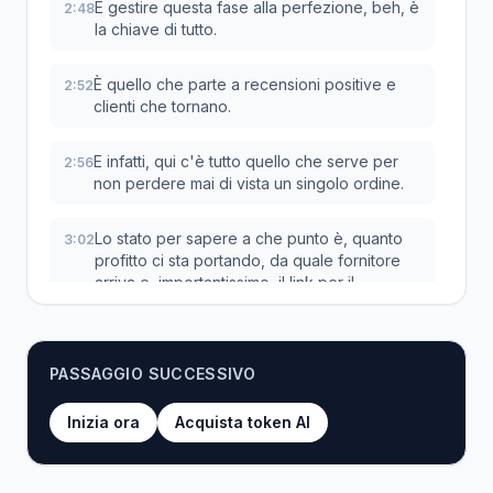
E gestire questa fase alla perfezione, beh, è
2:48
la chiave di tutto.
È quello che parte a recensioni positive e
2:52
clienti che tornano.
E infatti, qui c'è tutto quello che serve per
2:56
non perdere mai di vista un singolo ordine.
Lo stato per sapere a che punto è, quanto
3:02
profitto ci sta portando, da quale fornitore
arriva e, importantissimo, il link per il
tracciamento.
Avere tutto qui significa una cosa sola.
3:11
PASSAGGIO SUCCESSIVO
Meno tempo perso a cercare informazioni e
3:14
Inizia ora
Acquista token AI
più tempo per far crescere il business.
Molto bene.
3:18