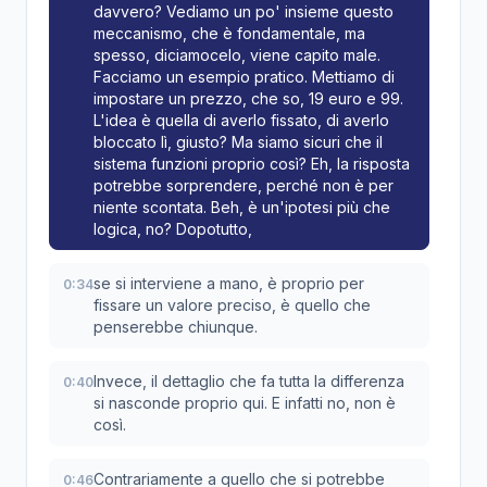
davvero? Vediamo un po' insieme questo
meccanismo, che è fondamentale, ma
spesso, diciamocelo, viene capito male.
Facciamo un esempio pratico. Mettiamo di
impostare un prezzo, che so, 19 euro e 99.
L'idea è quella di averlo fissato, di averlo
bloccato lì, giusto? Ma siamo sicuri che il
sistema funzioni proprio così? Eh, la risposta
potrebbe sorprendere, perché non è per
niente scontata. Beh, è un'ipotesi più che
logica, no? Dopotutto,
se si interviene a mano, è proprio per
0:34
fissare un valore preciso, è quello che
penserebbe chiunque.
Invece, il dettaglio che fa tutta la differenza
0:40
si nasconde proprio qui. E infatti no, non è
così.
Contrariamente a quello che si potrebbe
0:46