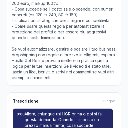
200 euro, markup 100%.
- Cosa succede se il costo sale o scende, con numeri
concreti (es. 120 -> 240, 80 -> 160).
- Implicazioni strategiche per margini e competitività.
- Come usare questa regola per automatizzare la
protezione dei profitti o per essere più aggressivi
quando i costi diminuiscono.
Se vuoi automatizzare, gestire e scalare il tuo business
dropshipping con regole di prezzo intelligenti, esplora
Hustle Got Real e prova a mettere in pratica questa
logica per le tue inserzioni. Se il video ti è stato utile,
lascia un like, iscriviti e scrivi nei commenti se vuoi altri
esempi o chiarimenti.
Trascrizione
15 righe
Allora, chiunque usi HGR prima o poi si fa
0:00
questa domanda. Quando si imposta un
prezzo manualmente, cosa succede