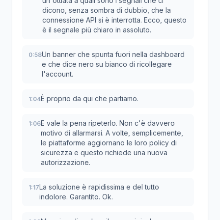
un'ottiata a quali sono i segnali che ci
dicono, senza sombra di dubbio, che la
connessione API si è interrotta. Ecco, questo
è il segnale più chiaro in assoluto.
Un banner che spunta fuori nella dashboard
0:58
e che dice nero su bianco di ricollegare
l'account.
È proprio da qui che partiamo.
1:04
E vale la pena ripeterlo. Non c'è davvero
1:06
motivo di allarmarsi. A volte, semplicemente,
le piattaforme aggiornano le loro policy di
sicurezza e questo richiede una nuova
autorizzazione.
La soluzione è rapidissima e del tutto
1:17
indolore. Garantito. Ok.