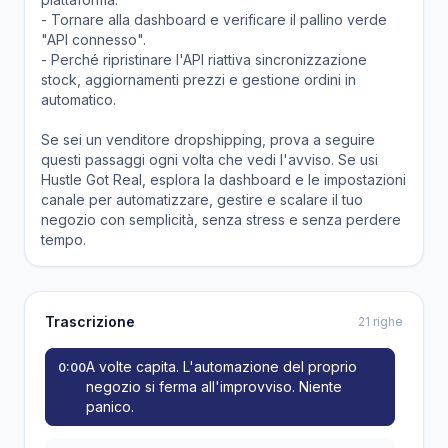
- Tornare alla dashboard e verificare il pallino verde
"API connesso".
- Perché ripristinare l'API riattiva sincronizzazione
stock, aggiornamenti prezzi e gestione ordini in
automatico.
Se sei un venditore dropshipping, prova a seguire
questi passaggi ogni volta che vedi l'avviso. Se usi
Hustle Got Real, esplora la dashboard e le impostazioni
canale per automatizzare, gestire e scalare il tuo
negozio con semplicità, senza stress e senza perdere
tempo.
Trascrizione
21 righe
A volte capita. L'automazione del proprio
0:00
negozio si ferma all'improvviso. Niente
panico.