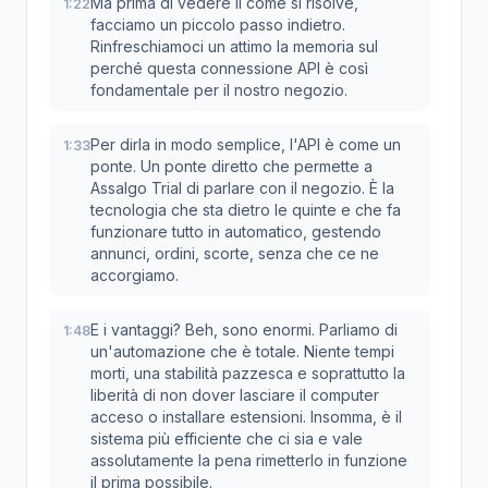
Ma prima di vedere il come si risolve,
1:22
facciamo un piccolo passo indietro.
Rinfreschiamoci un attimo la memoria sul
perché questa connessione API è così
fondamentale per il nostro negozio.
Per dirla in modo semplice, l'API è come un
1:33
ponte. Un ponte diretto che permette a
Assalgo Trial di parlare con il negozio. È la
tecnologia che sta dietro le quinte e che fa
funzionare tutto in automatico, gestendo
annunci, ordini, scorte, senza che ce ne
accorgiamo.
E i vantaggi? Beh, sono enormi. Parliamo di
1:48
un'automazione che è totale. Niente tempi
morti, una stabilità pazzesca e soprattutto la
liberità di non dover lasciare il computer
acceso o installare estensioni. Insomma, è il
sistema più efficiente che ci sia e vale
assolutamente la pena rimetterlo in funzione
il prima possibile.