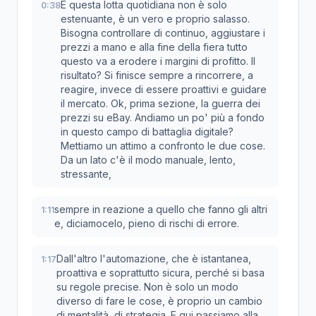
E questa lotta quotidiana non è solo
0:38
estenuante, è un vero e proprio salasso.
Bisogna controllare di continuo, aggiustare i
prezzi a mano e alla fine della fiera tutto
questo va a erodere i margini di profitto. Il
risultato? Si finisce sempre a rincorrere, a
reagire, invece di essere proattivi e guidare
il mercato. Ok, prima sezione, la guerra dei
prezzi su eBay. Andiamo un po' più a fondo
in questo campo di battaglia digitale?
Mettiamo un attimo a confronto le due cose.
Da un lato c'è il modo manuale, lento,
stressante,
sempre in reazione a quello che fanno gli altri
1:11
e, diciamocelo, pieno di rischi di errore.
Dall'altro l'automazione, che è istantanea,
1:17
proattiva e soprattutto sicura, perché si basa
su regole precise. Non è solo un modo
diverso di fare le cose, è proprio un cambio
di mentalità, di strategia. E qui passiamo alla