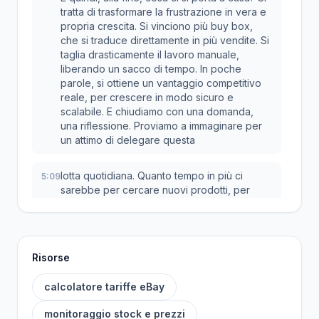
tratta di trasformare la frustrazione in vera e
propria crescita. Si vinciono più buy box,
che si traduce direttamente in più vendite. Si
taglia drasticamente il lavoro manuale,
liberando un sacco di tempo. In poche
parole, si ottiene un vantaggio competitivo
reale, per crescere in modo sicuro e
scalabile. E chiudiamo con una domanda,
una riflessione. Proviamo a immaginare per
un attimo di delegare questa
lotta quotidiana. Quanto tempo in più ci
5:09
sarebbe per cercare nuovi prodotti, per
migliorare il servizio clienti o per pianificare
la crescita futura? Il potenziale è davvero
enorme, tutto da explorare.
Risorse
calcolatore tariffe eBay
monitoraggio stock e prezzi