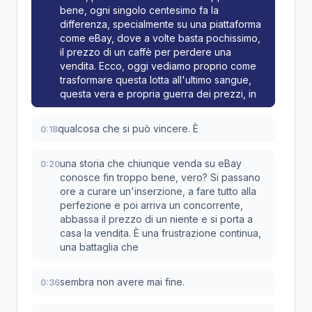
bene, ogni singolo centesimo fa la
differenza, specialmente su una piattaforma
come eBay, dove a volte basta pochissimo,
il prezzo di un caffè per perdere una
vendita. Ecco, oggi vediamo proprio come
trasformare questa lotta all'ultimo sangue,
questa vera e propria guerra dei prezzi, in
qualcosa che si può vincere. È
0:18
una storia che chiunque venda su eBay
0:20
conosce fin troppo bene, vero? Si passano
ore a curare un'inserzione, a fare tutto alla
perfezione e poi arriva un concorrente,
abbassa il prezzo di un niente e si porta a
casa la vendita. È una frustrazione continua,
una battaglia che
sembra non avere mai fine.
0:36