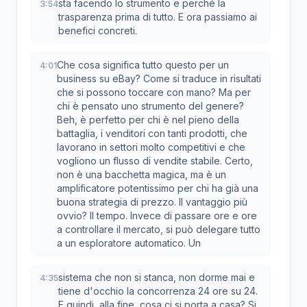
sta facendo lo strumento e perché la
3:54
trasparenza prima di tutto. E ora passiamo ai
benefici concreti.
Che cosa significa tutto questo per un
4:01
business su eBay? Come si traduce in risultati
che si possono toccare con mano? Ma per
chi è pensato uno strumento del genere?
Beh, è perfetto per chi è nel pieno della
battaglia, i venditori con tanti prodotti, che
lavorano in settori molto competitivi e che
vogliono un flusso di vendite stabile. Certo,
non è una bacchetta magica, ma è un
amplificatore potentissimo per chi ha già una
buona strategia di prezzo. Il vantaggio più
ovvio? Il tempo. Invece di passare ore e ore
a controllare il mercato, si può delegare tutto
a un esploratore automatico. Un
sistema che non si stanca, non dorme mai e
4:35
tiene d'occhio la concorrenza 24 ore su 24.
E quindi, alla fine, cosa ci si porta a casa? Si