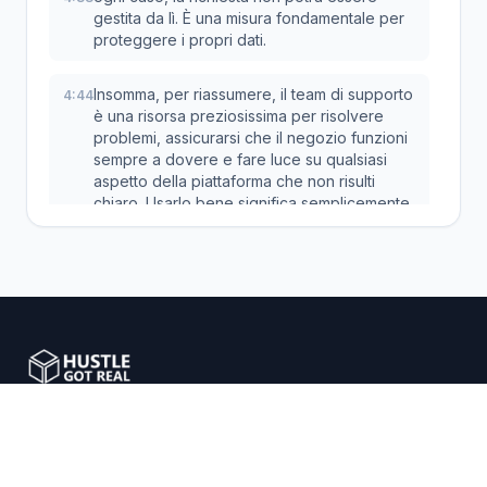
gestita da lì. È una misura fondamentale per
proteggere i propri dati.
Insomma, per riassumere, il team di supporto
4:44
è una risorsa preziosissima per risolvere
problemi, assicurarsi che il negozio funzioni
sempre a dovere e fare luce su qualsiasi
aspetto della piattaforma che non risulti
chiaro. Usarlo bene significa semplicemente
lavorare meglio. Perfetto! Con queste
informazioni ora si hanno tutti gli strumenti
per interagire con il supporto di Hustle Got
Real nel modo più efficace possibile. La
prossima volta che storgerà un problema, si
saprà esattamente cosa fare per risolverlo in
tempo record.
Potenziare gli imprenditori e-commerce con soluzioni
intelligenti per il dropshipping.