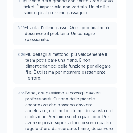
pulsante bello grande con scritto Crea nuovo
3:11
ticket. È impossibile non vederlo. Un clic lì e
siamo già al prossimo passaggio.
Et voilà, l'ultimo passo. Qui si può finalmente
3:19
descrivere il problema. Un consiglio
spassionato.
Più dettagli si mettono, più velocemente il
3:26
team potrà dare una mano. E non
dimentichiamoci della funzione per allegare
file. È utilissima per mostrare esattamente
l'errore.
Bene, ora passiamo ai consigli davveri
3:35
professionisti. Ci sono delle piccole
accortezze che possono davvero
accelerare, e di molto, i tempi di risposta e di
risoluzione. Vediamo subito quali sono. Per
avere risposte super veloci, ci sono quattro
regole d'oro da ricordare. Primo, descrivere