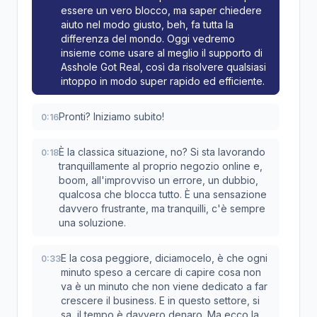
essere un vero blocco, ma saper chiedere
aiuto nel modo giusto, beh, fa tutta la
differenza del mondo. Oggi vedremo
insieme come usare al meglio il supporto di
Asshole Got Real, così da risolvere qualsiasi
intoppo in modo super rapido ed efficiente.
Pronti? Iniziamo subito!
0:16
È la classica situazione, no? Si sta lavorando
0:18
tranquillamente al proprio negozio online e,
boom, all'improvviso un errore, un dubbio,
qualcosa che blocca tutto. È una sensazione
davvero frustrante, ma tranquilli, c'è sempre
una soluzione.
E la cosa peggiore, diciamocelo, è che ogni
0:33
minuto speso a cercare di capire cosa non
va è un minuto che non viene dedicato a far
crescere il business. E in questo settore, si
sa, il tempo è davvero denaro. Ma ecco la