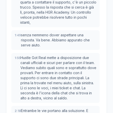
quarta a contattare il supporto, c'è un piccolo
trucco. Spesso la risposta che si cerca è già
lì, pronta, nella HGR Academy. Un controllo
veloce potrebbe risolvere tutto in pochi
istanti,
senza nemmeno dover aspettare una
1:49
risposta. Va bene. Abbiamo appurato che
serve aiuto.
Hustle Got Real mette a disposizione due
1:55
canali ufficiali e sicuri per parlare con il team.
Vediamo subito quali sono e soprattutto dove
provarli. Per entrare in contatto con il
supporto ci sono due strade principali. La
prima la trovate nel menu aiuto, sulla sinistra.
Lì ci sono le voci, i miei ticket e chat. La
seconda è l'icona della chat che si trova in
alto a destra, vicino al saldo.
Entrambe le vie portano alla soluzione. E
2:18