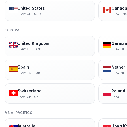
United States
Canada 
EBAY-US
·
USD
EBAY-EN
EUROPA
United Kingdom
German
EBAY-GB
·
GBP
EBAY-DE
Spain
Nether
EBAY-ES
·
EUR
EBAY-NL
Switzerland
Poland
EBAY-CH
·
CHF
EBAY-PL
·
ASIA-PACIFICO
Australia
Hong K