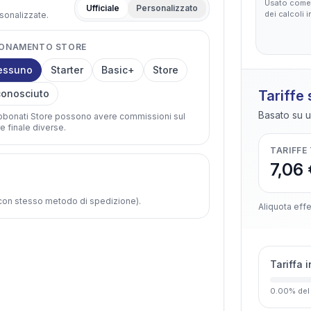
Usato come 
Ufficiale
Personalizzato
dei calcoli 
rsonalizzate.
ONAMENTO STORE
essuno
Starter
Basic+
Store
onosciuto
Tariffe
Basato su u
abbonati Store possono avere commissioni sul
e finale diverse.
TARIFFE
7,06 
e con stesso metodo di spedizione).
Aliquota effe
Tariffa 
0.00
%
del