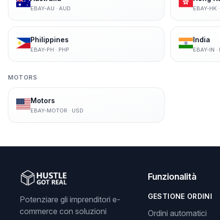
EBAY-AU
·
AUD
EBAY-HK
Philippines
India
EBAY-PH
·
PHP
EBAY-IN
·
MOTORS
Motors
EBAY-MOTOR
·
USD
Funzionalità
GESTIONE ORDINI
Potenziare gli imprenditori e-
commerce con soluzioni
Ordini automatici