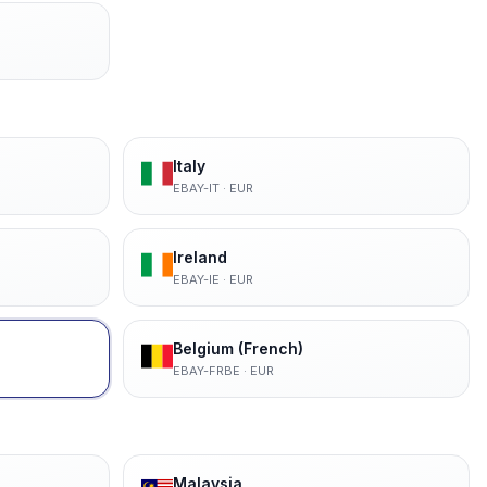
Italy
EBAY-IT
·
EUR
Ireland
EBAY-IE
·
EUR
Belgium (French)
EBAY-FRBE
·
EUR
Malaysia