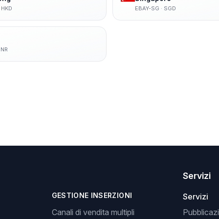
·
HKD
EBAY-SG
·
SGD
INR
Servizi
GESTIONE INSERZIONI
Servizi
Canali di vendita multipli
Pubblicazi