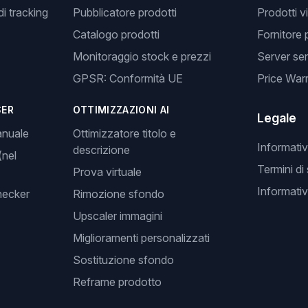
i tracking
Pubblicatore prodotti
Prodotti v
Catalogo prodotti
Fornitore 
Monitoraggio stock e prezzi
Server se
GPSR: Conformità UE
Price Warr
SER
OTTIMIZZAZIONI AI
Legale
anuale
Ottimizzatore titolo e
Informativ
descrizione
(nel
Termini di
Prova virtuale
Informativ
hecker
Rimozione sfondo
Upscaler immagini
Miglioramenti personalizzati
Sostituzione sfondo
Reframe prodotto