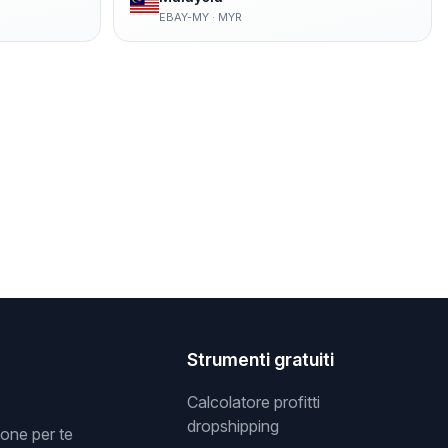
EBAY-MY
·
MYR
Strumenti gratuiti
Calcolatore profitti
dropshipping
one per te