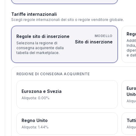
Tariffe internazionali
Scegli regole internazionali del sito o regole venditore globale.
Rego
Regole sito di inserzione
MODELLO
Addit
Sito di inserzione
Seleziona la regione di
India
consegna acquirente dalla
dipen
tabella del marketplace.
e dal
REGIONE DI CONSEGNA ACQUIRENTE
Euro
Eurozona e Svezia
Unit
Aliquota
:
0.00%
Aliqu
Regno Unito
Tutti
Aliquota
:
1.44%
Aliqu