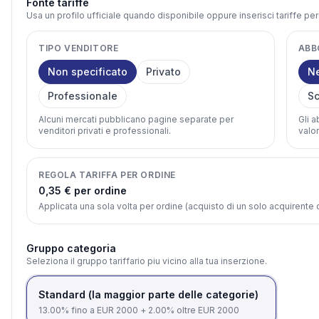
Fonte tariffe
Usa un profilo ufficiale quando disponibile oppure inserisci tariffe pe
TIPO VENDITORE
ABB
Non specificato
Privato
N
Professionale
Sc
Alcuni mercati pubblicano pagine separate per
Gli 
venditori privati e professionali.
valor
REGOLA TARIFFA PER ORDINE
0,35 € per ordine
Applicata una sola volta per ordine (acquisto di un solo acquirent
Gruppo categoria
Seleziona il gruppo tariffario piu vicino alla tua inserzione.
Standard (la maggior parte delle categorie)
13.00% fino a EUR 2000 + 2.00% oltre EUR 2000