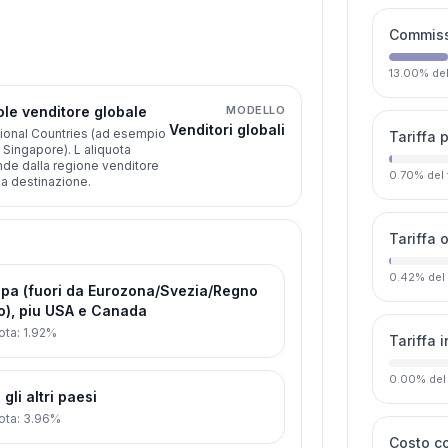
Commissi
13.00
%
de
le venditore globale
MODELLO
Venditori globali
ional Countries (ad esempio
Tariffa 
, Singapore). L aliquota
de dalla regione venditore
0.70
%
del
la destinazione.
Tariffa 
0.42
%
del
pa (fuori da Eurozona/Svezia/Regno
o), piu USA e Canada
ota
:
1.92%
Tariffa 
0.00
%
del
 gli altri paesi
ota
:
3.96%
Costo c