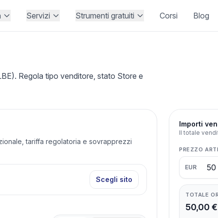
à
Servizi
Strumenti gratuiti
Corsi
Blog
). Regola tipo venditore, stato Store e
Importi ven
Il totale vend
azionale, tariffa regolatoria e sovrapprezzi
PREZZO ART
EUR
Scegli sito
TOTALE O
50,00 €