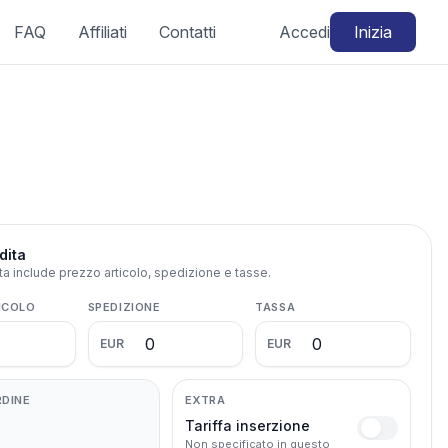
FAQ
Affiliati
Contatti
Accedi
Inizia
dita
ita include prezzo articolo, spedizione e tasse.
ICOLO
SPEDIZIONE
TASSA
EUR
EUR
RDINE
EXTRA
Tariffa inserzione
Non specificato in questo