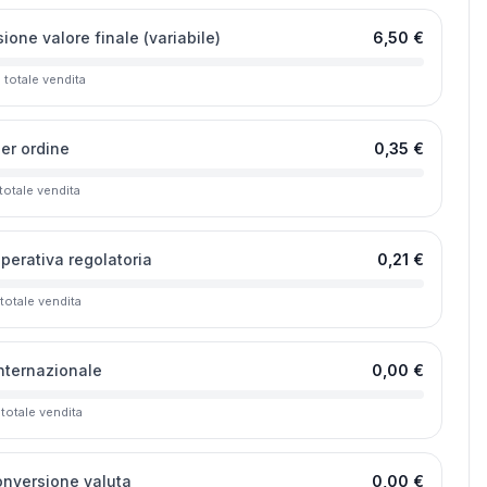
one valore finale (variabile)
6,50 €
l totale vendita
per ordine
0,35 €
 totale vendita
operativa regolatoria
0,21 €
 totale vendita
internazionale
0,00 €
 totale vendita
onversione valuta
0,00 €