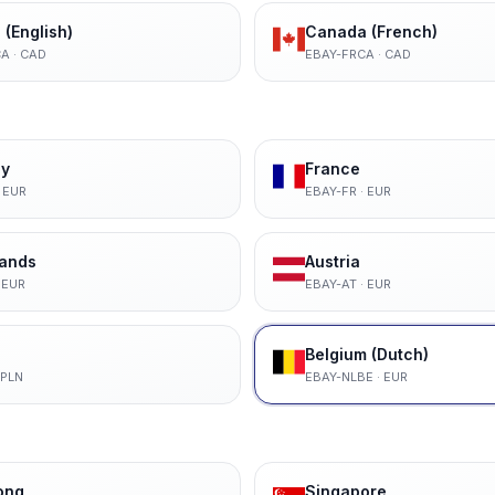
(English)
Canada (French)
CA
·
CAD
EBAY-FRCA
·
CAD
y
France
·
EUR
EBAY-FR
·
EUR
lands
Austria
·
EUR
EBAY-AT
·
EUR
Belgium (Dutch)
PLN
EBAY-NLBE
·
EUR
ong
Singapore